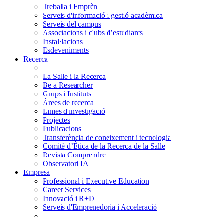
Treballa i Emprèn
Serveis d'informació i gestió acadèmica
Serveis del campus
Associacions i clubs d’estudiants
Instal·lacions
Esdeveniments
Recerca
La Salle i la Recerca
Be a Researcher
Grups i Instituts
Àrees de recerca
Linies d'investigació
Projectes
Publicacions
Transferència de coneixement i tecnologia
Comitè d’Ètica de la Recerca de la Salle
Revista Comprendre
Observatori IA
Empresa
Professional i Executive Education
Career Services
Innovació i R+D
Serveis d'Emprenedoria i Acceleració