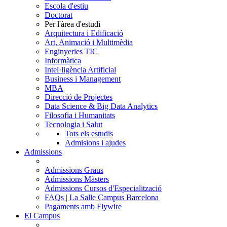
Escola d'estiu
Doctorat
Per l'àrea d'estudi
Arquitectura i Edificació
Art, Animació i Multimèdia
Enginyeries TIC
Informàtica
Intel·ligència Artificial
Business i Management
MBA
Direcció de Projectes
Data Science & Big Data Analytics
Filosofia i Humanitats
Tecnologia i Salut
Tots els estudis
Admisions i ajudes
Admissions
Admissions Graus
Admissions Màsters
Admissions Cursos d'Especialització
FAQs | La Salle Campus Barcelona
Pagaments amb Flywire
El Campus