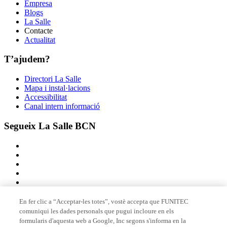
Empresa
Blogs
La Salle
Contacte
Actualitat
T’ajudem?
Directori La Salle
Mapa i instal·lacions
Accessibilitat
Canal intern informació
Segueix La Salle BCN
En fer clic a “Acceptar-les totes”, vostè accepta que FUNITEC
comuniqui les dades personals que pugui incloure en els
Membre de
formularis d'aquesta web a Google, Inc segons s'informa en la