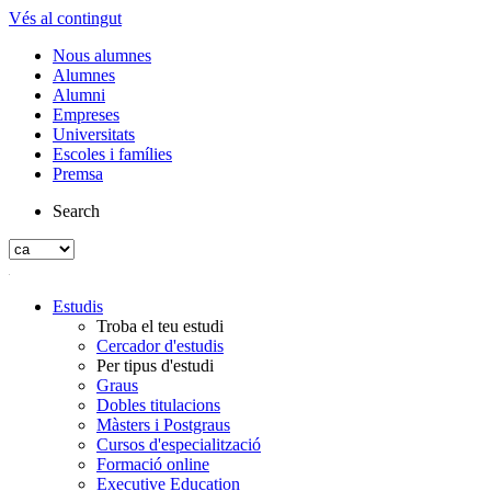
Vés al contingut
Nous alumnes
Alumnes
Alumni
Empreses
Universitats
Escoles i famílies
Premsa
Search
Estudis
Troba el teu estudi
Cercador d'estudis
Per tipus d'estudi
Graus
Dobles titulacions
Màsters i Postgraus
Cursos d'especialització
Formació online
Executive Education