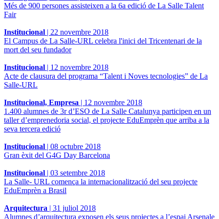
Més de 900 persones assisteixen a la 6a edició de La Salle Talent
Fair
Institucional
|
22 novembre 2018
El Campus de La Salle-URL celebra l'inici del Tricentenari de la
mort del seu fundador
Institucional
|
12 novembre 2018
Acte de clausura del programa “Talent i Noves tecnologies” de La
Salle-URL
Institucional, Empresa
|
12 novembre 2018
1.400 alumnes de 3r d’ESO de La Salle Catalunya participen en un
taller d’emprenedoria social, el projecte EduEmprèn que arriba a la
seva tercera edició
Institucional
|
08 octubre 2018
Gran èxit del G4G Day Barcelona
Institucional
|
03 setembre 2018
La Salle- URL comença la internacionalització del seu projecte
EduEmprèn a Brasil
Arquitectura
|
31 juliol 2018
Alumnes d’arquitectura exposen els seus projectes a l’espai Arsenale