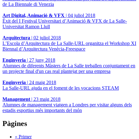
de La Biennale di Venezia
Art Digital, Animació & VFX
|
04 juliol 2018
Èxit del I Festival Universitari d’Animació & VFX de La Salle-
Universitat Ramon Llull
Arquitectura
|
02 juliol 2018
L’Escola d’Arquitectura de La Salle-URL organitza el Workshop XI
Biennal d’Arquitectura Venècia-Freespace
Enginyeria
|
27 juny 2018
Alumnes de diferents Màsters de La Salle treballen conjuntament en
un projecte final d'un cas real plantejat per una empresa
Enginyeria
|
24 maig 2018
La Salle-URL ajuda en el foment de les vocacions STEAM
Management
|
23 maig 2018
Alumnes de management viatgen a Londres per visitar alguns dels
estadis esportius més importants del món
Pàgines
« Primer