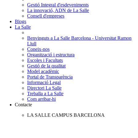
Gestió Integral d'esdeveniments
La innovació, ADN de La Salle
Consell d'empreses
Blogs
La Salle
Benvinguts a La Salle Barcelona - Universitat Ramon
Llull
Coneix-nos
Organització i estructura
Escoles i Facultats
Gestió de la qualitat
Model acadèmic
Portal de Transparència
Informació Legal
Directori La Salle
Treballa a La Salle
Com arribar-hi
Contacte
LA SALLE CAMPUS BARCELONA