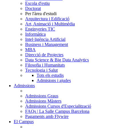
Escola d'estiu
Doctorat
Per l'àrea d'estudi
Arquitectura i Edificació
Art, Animació i Multimèdia
Enginyeries TIC
Informàtica
Intel·ligència Artificial
Business i Management
MBA
Direcció de Projectes
Data Science & Big Data Analytics
Filosofia i Humanitats
Tecnologia i Salut
Tots els estudis
Admisions i ajudes
Admissions
Admissions Graus
Admissions Màsters
Admissions Cursos d'Especialització
FAQs | La Salle Campus Barcelona
Pagaments amb Flywire
El Campus