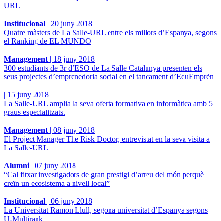
URL
Institucional
|
20 juny 2018
Quatre màsters de La Salle-URL entre els millors d’Espanya, segons
el Ranking de EL MUNDO
Management
|
18 juny 2018
300 estudiants de 3r d’ESO de La Salle Catalunya presenten els
seus projectes d’emprenedoria social en el tancament d’EduEmprèn
|
15 juny 2018
La Salle-URL amplia la seva oferta formativa en informàtica amb 5
graus especialitzats.
Management
|
08 juny 2018
El Project Manager The Risk Doctor, entrevistat en la seva visita a
La Salle-URL
Alumni
|
07 juny 2018
“Cal fitxar investigadors de gran prestigi d’arreu del món perquè
creïn un ecosistema a nivell local”
Institucional
|
06 juny 2018
La Universitat Ramon Llull, segona universitat d’Espanya segons
U-Multirank