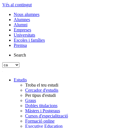
Vés al contingut
Nous alumnes
Alumnes
Alumni
Empreses
Universitats
Escoles i famílies
Premsa
Search
Estudis
Troba el teu estudi
Cercador d'estudis
Per tipus d'estudi
Graus
Dobles titulacions
Màsters i Postgraus
Cursos d'especialització
Formació online
Executive Education