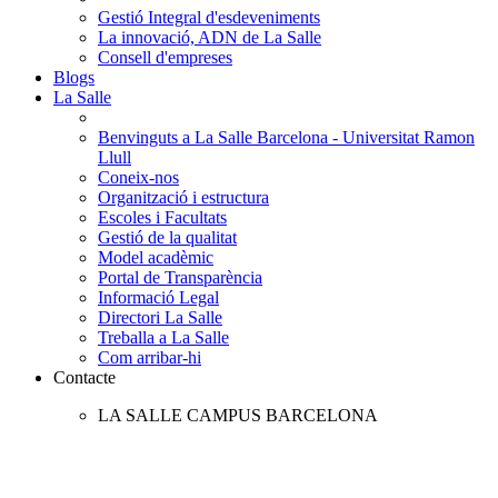
Gestió Integral d'esdeveniments
La innovació, ADN de La Salle
Consell d'empreses
Blogs
La Salle
Benvinguts a La Salle Barcelona - Universitat Ramon
Llull
Coneix-nos
Organització i estructura
Escoles i Facultats
Gestió de la qualitat
Model acadèmic
Portal de Transparència
Informació Legal
Directori La Salle
Treballa a La Salle
Com arribar-hi
Contacte
LA SALLE CAMPUS BARCELONA