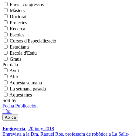
Fires i congressos
Màsters
Doctorat
Projectes
Recerca
Escoles
Cursos d'Especialització
Estudiants
Escola d'Estiu
Graus
Per data
Avui
Ahir
Aquesta setmana
La setmana pasada
Aquest mes
Sort by
Fecha Publicación
Títol
Enginyeria
|
20 juny 2018
Entrevista a la Dra. Raquel Ros, professora de robòtica a La Salle-