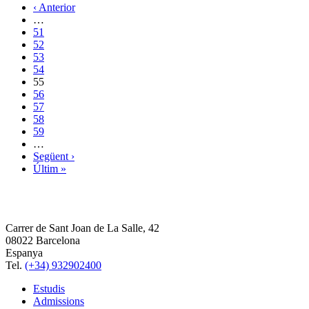
‹ Anterior
…
51
52
53
54
55
56
57
58
59
…
Següent ›
Últim »
Carrer de Sant Joan de La Salle, 42
08022 Barcelona
Espanya
Tel.
(+34) 932902400
Estudis
Admissions