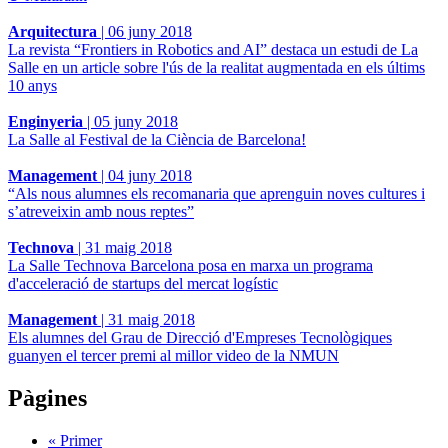
Arquitectura
|
06 juny 2018
La revista “Frontiers in Robotics and AI” destaca un estudi de La
Salle en un article sobre l'ús de la realitat augmentada en els últims
10 anys
Enginyeria
|
05 juny 2018
La Salle al Festival de la Ciència de Barcelona!
Management
|
04 juny 2018
“Als nous alumnes els recomanaria que aprenguin noves cultures i
s’atreveixin amb nous reptes”
Technova
|
31 maig 2018
La Salle Technova Barcelona posa en marxa un programa
d'acceleració de startups del mercat logístic
Management
|
31 maig 2018
Els alumnes del Grau de Direcció d'Empreses Tecnològiques
guanyen el tercer premi al millor video de la NMUN
Pàgines
« Primer