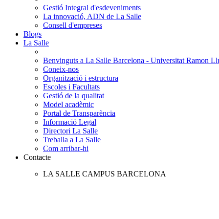
Gestió Integral d'esdeveniments
La innovació, ADN de La Salle
Consell d'empreses
Blogs
La Salle
Benvinguts a La Salle Barcelona - Universitat Ramon Llu
Coneix-nos
Organització i estructura
Escoles i Facultats
Gestió de la qualitat
Model acadèmic
Portal de Transparència
Informació Legal
Directori La Salle
Treballa a La Salle
Com arribar-hi
Contacte
LA SALLE CAMPUS BARCELONA