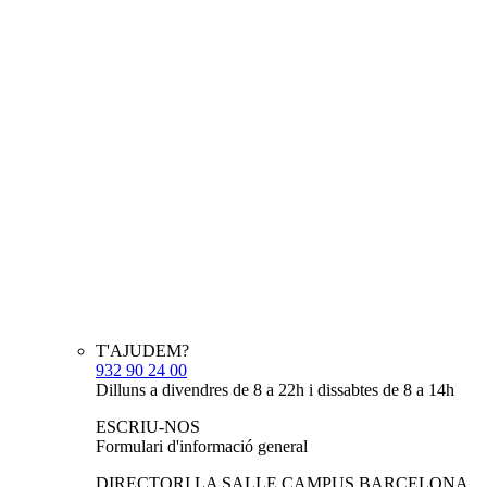
T'AJUDEM?
932 90 24 00
Dilluns a divendres de 8 a 22h i dissabtes de 8 a 14h
ESCRIU-NOS
Formulari d'informació general
DIRECTORI LA SALLE CAMPUS BARCELONA