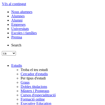
Vés al contingut
Nous alumnes
Alumnes
Alumni
Empreses
Universitats
Escoles i famílies
Premsa
Search
Estudis
Troba el teu estudi
Cercador d'estudis
Per tipus d'estudi
Graus
Dobles titulacions
Màsters i Postgraus
Cursos d'especialització
Formació online
Executive Education