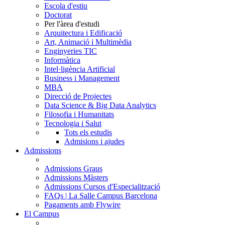
Escola d'estiu
Doctorat
Per l'àrea d'estudi
Arquitectura i Edificació
Art, Animació i Multimèdia
Enginyeries TIC
Informàtica
Intel·ligència Artificial
Business i Management
MBA
Direcció de Projectes
Data Science & Big Data Analytics
Filosofia i Humanitats
Tecnologia i Salut
Tots els estudis
Admisions i ajudes
Admissions
Admissions Graus
Admissions Màsters
Admissions Cursos d'Especialització
FAQs | La Salle Campus Barcelona
Pagaments amb Flywire
El Campus