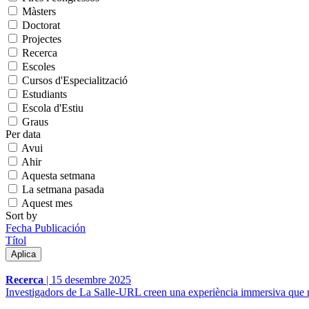
Màsters
Doctorat
Projectes
Recerca
Escoles
Cursos d'Especialització
Estudiants
Escola d'Estiu
Graus
Per data
Avui
Ahir
Aquesta setmana
La setmana pasada
Aquest mes
Sort by
Fecha Publicación
Títol
Recerca
|
15 desembre 2025
Investigadors de La Salle-URL creen una experiència immersiva que r