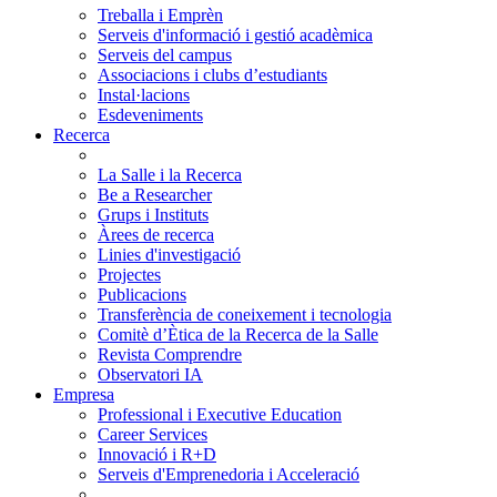
Treballa i Emprèn
Serveis d'informació i gestió acadèmica
Serveis del campus
Associacions i clubs d’estudiants
Instal·lacions
Esdeveniments
Recerca
La Salle i la Recerca
Be a Researcher
Grups i Instituts
Àrees de recerca
Linies d'investigació
Projectes
Publicacions
Transferència de coneixement i tecnologia
Comitè d’Ètica de la Recerca de la Salle
Revista Comprendre
Observatori IA
Empresa
Professional i Executive Education
Career Services
Innovació i R+D
Serveis d'Emprenedoria i Acceleració