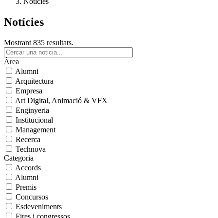
Notícies
Notícies
Mostrant 835 resultats.
Àrea
Alumni
Arquitectura
Empresa
Art Digital, Animació & VFX
Enginyeria
Institucional
Management
Recerca
Technova
Categoria
Accords
Alumni
Premis
Concursos
Esdeveniments
Fires i congressos