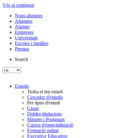
Vés al contingut
Nous alumnes
Alumnes
Alumni
Empreses
Universitats
Escoles i famílies
Premsa
Search
Estudis
Troba el teu estudi
Cercador d'estudis
Per tipus d'estudi
Graus
Dobles titulacions
Màsters i Postgraus
Cursos d'especialització
Formació online
Executive Education