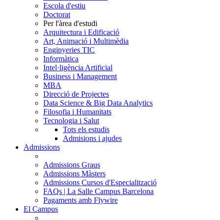
Escola d'estiu
Doctorat
Per l'àrea d'estudi
Arquitectura i Edificació
Art, Animació i Multimèdia
Enginyeries TIC
Informàtica
Intel·ligència Artificial
Business i Management
MBA
Direcció de Projectes
Data Science & Big Data Analytics
Filosofia i Humanitats
Tecnologia i Salut
Tots els estudis
Admisions i ajudes
Admissions
Admissions Graus
Admissions Màsters
Admissions Cursos d'Especialització
FAQs | La Salle Campus Barcelona
Pagaments amb Flywire
El Campus