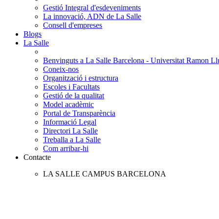
Gestió Integral d'esdeveniments
La innovació, ADN de La Salle
Consell d'empreses
Blogs
La Salle
Benvinguts a La Salle Barcelona - Universitat Ramon Llu
Coneix-nos
Organització i estructura
Escoles i Facultats
Gestió de la qualitat
Model acadèmic
Portal de Transparència
Informació Legal
Directori La Salle
Treballa a La Salle
Com arribar-hi
Contacte
LA SALLE CAMPUS BARCELONA