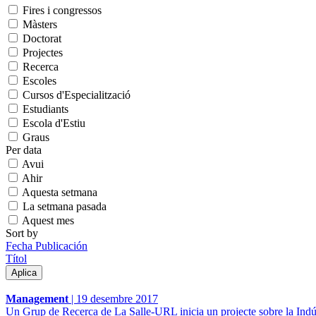
Fires i congressos
Màsters
Doctorat
Projectes
Recerca
Escoles
Cursos d'Especialització
Estudiants
Escola d'Estiu
Graus
Per data
Avui
Ahir
Aquesta setmana
La setmana pasada
Aquest mes
Sort by
Fecha Publicación
Títol
Management
|
19 desembre 2017
Un Grup de Recerca de La Salle-URL inicia un projecte sobre la Indús