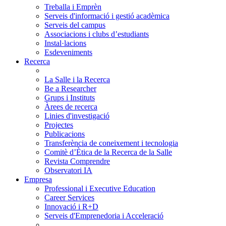
Treballa i Emprèn
Serveis d'informació i gestió acadèmica
Serveis del campus
Associacions i clubs d’estudiants
Instal·lacions
Esdeveniments
Recerca
La Salle i la Recerca
Be a Researcher
Grups i Instituts
Àrees de recerca
Linies d'investigació
Projectes
Publicacions
Transferència de coneixement i tecnologia
Comitè d’Ètica de la Recerca de la Salle
Revista Comprendre
Observatori IA
Empresa
Professional i Executive Education
Career Services
Innovació i R+D
Serveis d'Emprenedoria i Acceleració