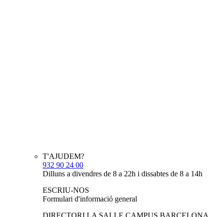
T'AJUDEM?
932 90 24 00
Dilluns a divendres de 8 a 22h i dissabtes de 8 a 14h
ESCRIU-NOS
Formulari d'informació general
DIRECTORI LA SALLE CAMPUS BARCELONA