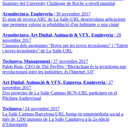
finalistes del University Challenge de Roche a nivell mundial
Arquitectura, Enginyeria
|
30 novembre 2017
El grup de recerca ARC de La Salle-URL desenvolupa aplicacions
que permeten valorar la rehabilitació d'un habitatge o una ciutat
Arquitectura, Art Digital, Animació & VFX, Enginyeria
|
28
novembre 2017
Clausura dels programes “Bojos per les noves tecnologies” i “Talent
i noves tecnologies” de La Salle-URL
Technova, Management
|
27 novembre 2017
Pablo Ruiz, CEO de The PayPro: “Blockchain és la tecnologia que
revolucionarà totes les indústries: és l'Internet 3.0”
Art Digital, Animació & VFX, Empresa, Enginyeria
|
27
novembre 2017
Dos projectes de La Salle Campus BCN-URL participen en el
Pitching Audiovisual
Technova
|
24 novembre 2017
La Salle Campus Barcelona-URL forma en emprenedoria social a
més de 1200 alumnes de La Salle Catalunya a la 2a edició
d’Eduemprén