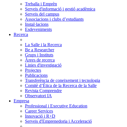
Treballa i Emprèn
Serveis d'informació i gestió acadèmica
Serveis del campus
Associacions i clubs d’estudiants
Instal·lacions
Esdeveniments
Recerca
La Salle i la Recerca
Be a Researcher
Grups i Instituts
Àrees de recerca
Linies d'investigació
Projectes
Publicacions
Transferència de coneixement i tecnologia
Comitè d’Ètica de la Recerca de la Salle
Revista Comprendre
Observatori IA
Empresa
Professional i Executive Education
Career Services
Innovació i R+D
Serveis d'Emprenedoria i Acceleració