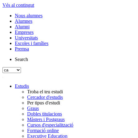
Vés al contingut
Nous alumnes
Alumnes
Alumni
Empreses
Universitats
Escoles i famílies
Premsa
Search
Estudis
Troba el teu estudi
Cercador d'estudis
Per tipus d'estudi
Graus
Dobles titulacions
Màsters i Postgraus
Cursos d'especialització
Formació online
Executive Education