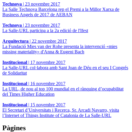
Technova
|
23 novembre 2017
La Salle Technova Barcelona rep el Premi a la Millor Xarxa de
Business Angels de 2017 de AEBAN
Technova
|
23 novembre 2017
La Salle-URL participa a la 2a edició de l'Ifest
Arquitectura
|
22 novembre 2017
La Fundació Mies van der Rohe presenta la intervenció «mies
missing materiality» d'Anna & Eugeni Bach
Institucional
|
17 novembre 2017
La Salle-URL col·labora amb Sant Joan de Déu en el seu I Congrés
de Solidaritat
Institucional
|
16 novembre 2017
La URL, de nou al top 100 mundial en el rànquing d’ocupabilitat
del Times Higher Education
Institucional
|
15 novembre 2017
El Secretari d’Universitats i Recerca, Sr. Arcadi Navarro, visita
l’Internet of Things Institute of Catalonia de La Salle-URL
Pàgines