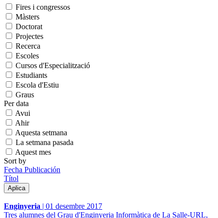
Fires i congressos
Màsters
Doctorat
Projectes
Recerca
Escoles
Cursos d'Especialització
Estudiants
Escola d'Estiu
Graus
Per data
Avui
Ahir
Aquesta setmana
La setmana pasada
Aquest mes
Sort by
Fecha Publicación
Títol
Enginyeria
|
01 desembre 2017
Tres alumnes del Grau d'Enginyeria Informàtica de La Salle-URL,