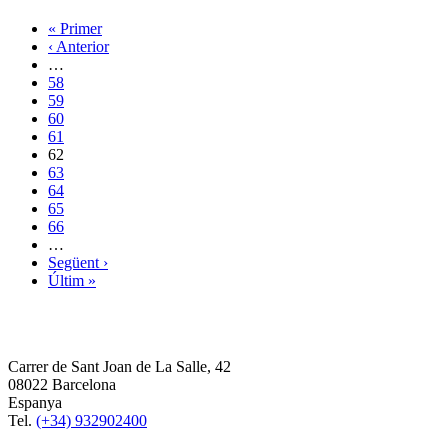
« Primer
‹ Anterior
…
58
59
60
61
62
63
64
65
66
…
Següent ›
Últim »
Carrer de Sant Joan de La Salle, 42
08022 Barcelona
Espanya
Tel.
(+34) 932902400