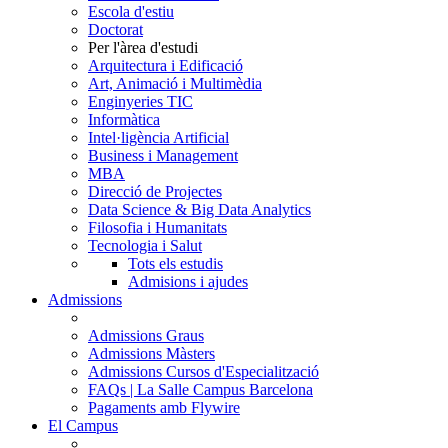
Escola d'estiu
Doctorat
Per l'àrea d'estudi
Arquitectura i Edificació
Art, Animació i Multimèdia
Enginyeries TIC
Informàtica
Intel·ligència Artificial
Business i Management
MBA
Direcció de Projectes
Data Science & Big Data Analytics
Filosofia i Humanitats
Tecnologia i Salut
Tots els estudis
Admisions i ajudes
Admissions
Admissions Graus
Admissions Màsters
Admissions Cursos d'Especialització
FAQs | La Salle Campus Barcelona
Pagaments amb Flywire
El Campus