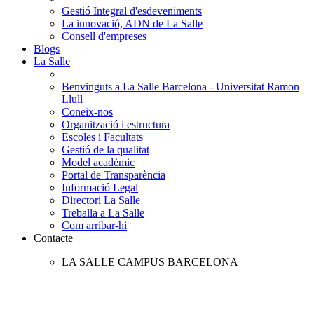
Gestió Integral d'esdeveniments
La innovació, ADN de La Salle
Consell d'empreses
Blogs
La Salle
Benvinguts a La Salle Barcelona - Universitat Ramon
Llull
Coneix-nos
Organització i estructura
Escoles i Facultats
Gestió de la qualitat
Model acadèmic
Portal de Transparència
Informació Legal
Directori La Salle
Treballa a La Salle
Com arribar-hi
Contacte
LA SALLE CAMPUS BARCELONA