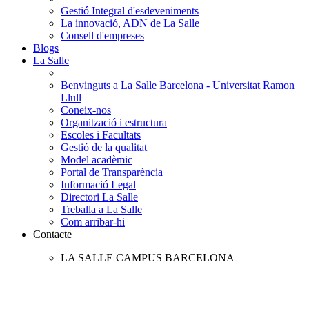
Gestió Integral d'esdeveniments
La innovació, ADN de La Salle
Consell d'empreses
Blogs
La Salle
Benvinguts a La Salle Barcelona - Universitat Ramon
Llull
Coneix-nos
Organització i estructura
Escoles i Facultats
Gestió de la qualitat
Model acadèmic
Portal de Transparència
Informació Legal
Directori La Salle
Treballa a La Salle
Com arribar-hi
Contacte
LA SALLE CAMPUS BARCELONA