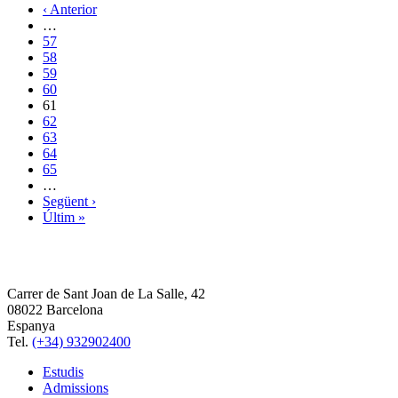
‹ Anterior
…
57
58
59
60
61
62
63
64
65
…
Següent ›
Últim »
Carrer de Sant Joan de La Salle, 42
08022 Barcelona
Espanya
Tel.
(+34) 932902400
Estudis
Admissions