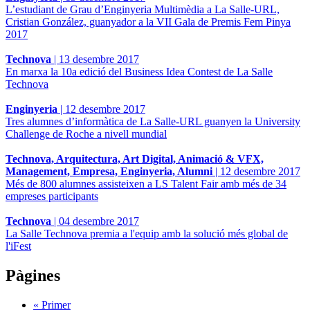
L’estudiant de Grau d’Enginyeria Multimèdia a La Salle-URL,
Cristian González, guanyador a la VII Gala de Premis Fem Pinya
2017
Technova
|
13 desembre 2017
En marxa la 10a edició del Business Idea Contest de La Salle
Technova
Enginyeria
|
12 desembre 2017
Tres alumnes d’informàtica de La Salle-URL guanyen la University
Challenge de Roche a nivell mundial
Technova, Arquitectura, Art Digital, Animació & VFX,
Management, Empresa, Enginyeria, Alumni
|
12 desembre 2017
Més de 800 alumnes assisteixen a LS Talent Fair amb més de 34
empreses participants
Technova
|
04 desembre 2017
La Salle Technova premia a l'equip amb la solució més global de
l'iFest
Pàgines
« Primer