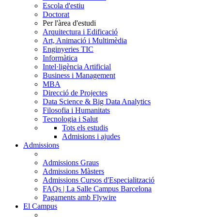
Escola d'estiu
Doctorat
Per l'àrea d'estudi
Arquitectura i Edificació
Art, Animació i Multimèdia
Enginyeries TIC
Informàtica
Intel·ligència Artificial
Business i Management
MBA
Direcció de Projectes
Data Science & Big Data Analytics
Filosofia i Humanitats
Tecnologia i Salut
Tots els estudis
Admisions i ajudes
Admissions
Admissions Graus
Admissions Màsters
Admissions Cursos d'Especialització
FAQs | La Salle Campus Barcelona
Pagaments amb Flywire
El Campus