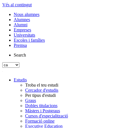
Vés al contingut
Nous alumnes
Alumnes
Alumni
Empreses
Universitats
Escoles i famílies
Premsa
Search
Estudis
Troba el teu estudi
Cercador d'estudis
Per tipus d'estudi
Graus
Dobles titulacions
Màsters i Postgraus
Cursos d'especialització
Formació online
Executive Education