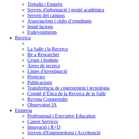
Treballa i Emprèn
Serveis d'informació i gestió acadèmica
Serveis del campus
Associacions i clubs d’estudiants
Instal·lacions
Esdeveniments
Recerca
La Salle i la Recerca
Be a Researcher
Grups i Instituts
Àrees de recerca
Linies d'investigació
Projectes
Publicacions
Transferència de coneixement i tecnologia
Comitè d’Ètica de la Recerca de la Salle
Revista Comprendre
Observatori IA
Empresa
Professional i Executive Education
Career Services
Innovació i R+D
Serveis d'Emprenedoria i Acceleració