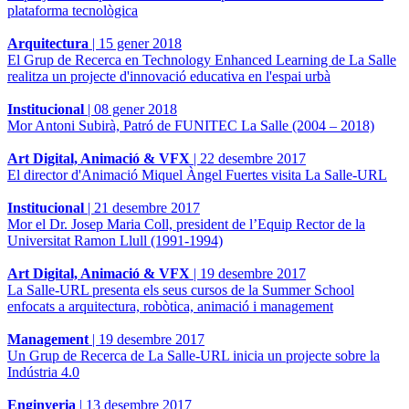
plataforma tecnològica
Arquitectura
|
15 gener 2018
El Grup de Recerca en Technology Enhanced Learning de La Salle
realitza un projecte d'innovació educativa en l'espai urbà
Institucional
|
08 gener 2018
Mor Antoni Subirà, Patró de FUNITEC La Salle (2004 – 2018)
Art Digital, Animació & VFX
|
22 desembre 2017
El director d'Animació Miquel Àngel Fuertes visita La Salle-URL
Institucional
|
21 desembre 2017
Mor el Dr. Josep Maria Coll, president de l’Equip Rector de la
Universitat Ramon Llull (1991-1994)
Art Digital, Animació & VFX
|
19 desembre 2017
La Salle-URL presenta els seus cursos de la Summer School
enfocats a arquitectura, robòtica, animació i management
Management
|
19 desembre 2017
Un Grup de Recerca de La Salle-URL inicia un projecte sobre la
Indústria 4.0
Enginyeria
|
13 desembre 2017