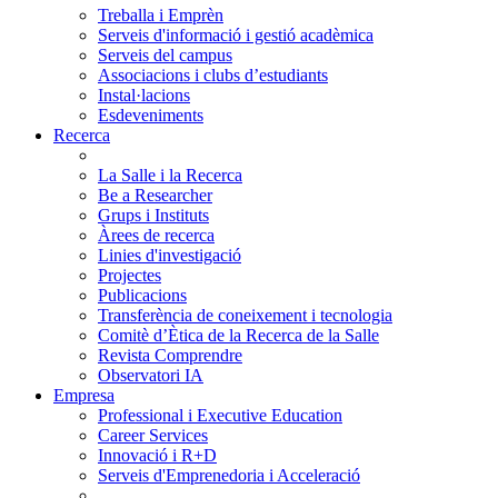
Treballa i Emprèn
Serveis d'informació i gestió acadèmica
Serveis del campus
Associacions i clubs d’estudiants
Instal·lacions
Esdeveniments
Recerca
La Salle i la Recerca
Be a Researcher
Grups i Instituts
Àrees de recerca
Linies d'investigació
Projectes
Publicacions
Transferència de coneixement i tecnologia
Comitè d’Ètica de la Recerca de la Salle
Revista Comprendre
Observatori IA
Empresa
Professional i Executive Education
Career Services
Innovació i R+D
Serveis d'Emprenedoria i Acceleració