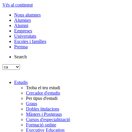
Vés al contingut
Nous alumnes
Alumnes
Alumni
Empreses
Universitats
Escoles i famílies
Premsa
Search
Estudis
Troba el teu estudi
Cercador d'estudis
Per tipus d'estudi
Graus
Dobles titulacions
Màsters i Postgraus
Cursos d'especialització
Formació online
Executive Education