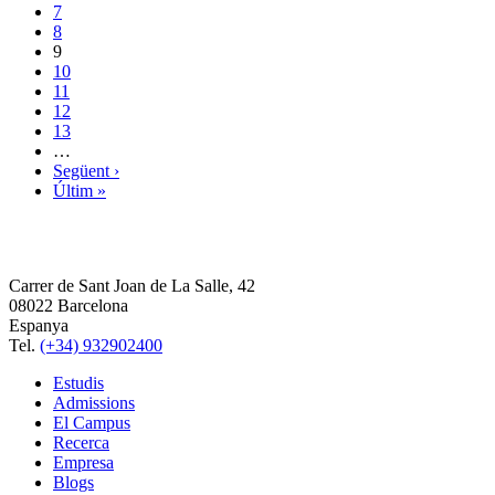
7
8
9
10
11
12
13
…
Següent ›
Últim »
Carrer de Sant Joan de La Salle, 42
08022 Barcelona
Espanya
Tel.
(+34) 932902400
Estudis
Admissions
El Campus
Recerca
Empresa
Blogs