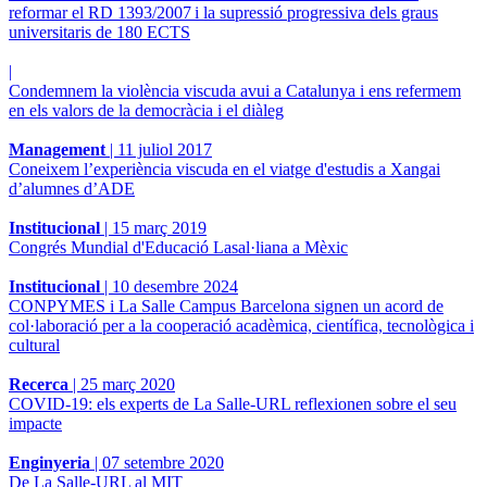
reformar el RD 1393/2007 i la supressió progressiva dels graus
universitaris de 180 ECTS
|
Condemnem la violència viscuda avui a Catalunya i ens refermem
en els valors de la democràcia i el diàleg
Management
|
11 juliol 2017
Coneixem l’experiència viscuda en el viatge d'estudis a Xangai
d’alumnes d’ADE
Institucional
|
15 març 2019
Congrés Mundial d'Educació Lasal·liana a Mèxic
Institucional
|
10 desembre 2024
CONPYMES i La Salle Campus Barcelona signen un acord de
col·laboració per a la cooperació acadèmica, científica, tecnològica i
cultural
Recerca
|
25 març 2020
COVID-19: els experts de La Salle-URL reflexionen sobre el seu
impacte
Enginyeria
|
07 setembre 2020
De La Salle-URL al MIT