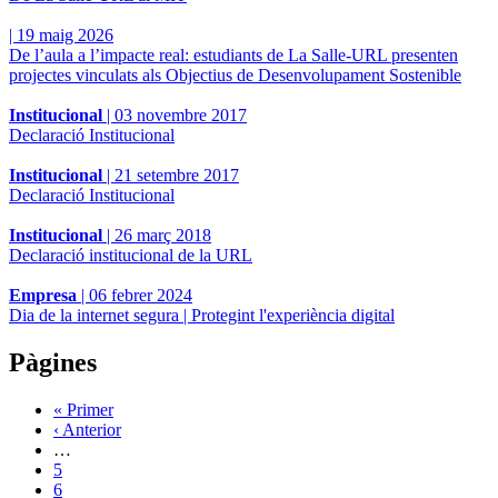
|
19 maig 2026
De l’aula a l’impacte real: estudiants de La Salle-URL presenten
projectes vinculats als Objectius de Desenvolupament Sostenible
Institucional
|
03 novembre 2017
Declaració Institucional
Institucional
|
21 setembre 2017
Declaració Institucional
Institucional
|
26 març 2018
Declaració institucional de la URL
Empresa
|
06 febrer 2024
Dia de la internet segura | Protegint l'experiència digital
Pàgines
« Primer
‹ Anterior
…
5
6