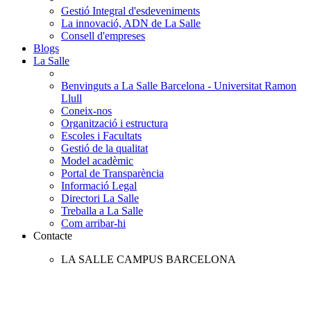
Gestió Integral d'esdeveniments
La innovació, ADN de La Salle
Consell d'empreses
Blogs
La Salle
Benvinguts a La Salle Barcelona - Universitat Ramon
Llull
Coneix-nos
Organització i estructura
Escoles i Facultats
Gestió de la qualitat
Model acadèmic
Portal de Transparència
Informació Legal
Directori La Salle
Treballa a La Salle
Com arribar-hi
Contacte
LA SALLE CAMPUS BARCELONA