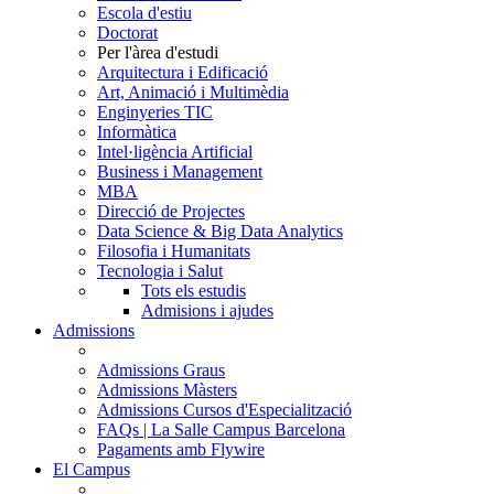
Escola d'estiu
Doctorat
Per l'àrea d'estudi
Arquitectura i Edificació
Art, Animació i Multimèdia
Enginyeries TIC
Informàtica
Intel·ligència Artificial
Business i Management
MBA
Direcció de Projectes
Data Science & Big Data Analytics
Filosofia i Humanitats
Tecnologia i Salut
Tots els estudis
Admisions i ajudes
Admissions
Admissions Graus
Admissions Màsters
Admissions Cursos d'Especialització
FAQs | La Salle Campus Barcelona
Pagaments amb Flywire
El Campus