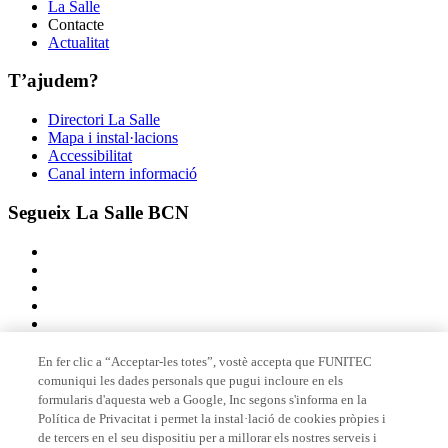
La Salle
Contacte
Actualitat
T’ajudem?
Directori La Salle
Mapa i instal·lacions
Accessibilitat
Canal intern informació
Segueix La Salle BCN
En fer clic a “Acceptar-les totes”, vostè accepta que FUNITEC
comuniqui les dades personals que pugui incloure en els
Membre de
formularis d'aquesta web a Google, Inc segons s'informa en la
Política de Privacitat i permet la instal·lació de cookies pròpies i
de tercers en el seu dispositiu per a millorar els nostres serveis i