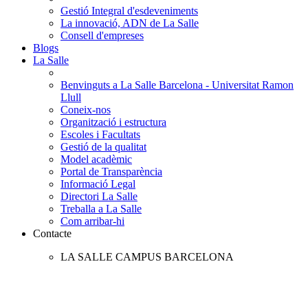
Gestió Integral d'esdeveniments
La innovació, ADN de La Salle
Consell d'empreses
Blogs
La Salle
Benvinguts a La Salle Barcelona - Universitat Ramon
Llull
Coneix-nos
Organització i estructura
Escoles i Facultats
Gestió de la qualitat
Model acadèmic
Portal de Transparència
Informació Legal
Directori La Salle
Treballa a La Salle
Com arribar-hi
Contacte
LA SALLE CAMPUS BARCELONA