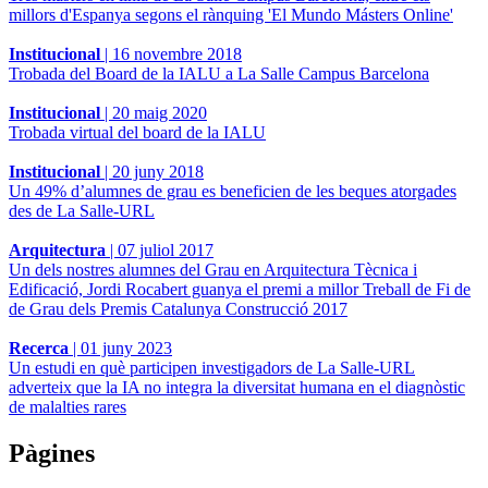
millors d'Espanya segons el rànquing 'El Mundo Másters Online'
Institucional
|
16 novembre 2018
Trobada del Board de la IALU a La Salle Campus Barcelona
Institucional
|
20 maig 2020
Trobada virtual del board de la IALU
Institucional
|
20 juny 2018
Un 49% d’alumnes de grau es beneficien de les beques atorgades
des de La Salle-URL
Arquitectura
|
07 juliol 2017
Un dels nostres alumnes del Grau en Arquitectura Tècnica i
Edificació, Jordi Rocabert guanya el premi a millor Treball de Fi de
de Grau dels Premis Catalunya Construcció 2017
Recerca
|
01 juny 2023
Un estudi en què participen investigadors de La Salle-URL
adverteix que la IA no integra la diversitat humana en el diagnòstic
de malalties rares
Pàgines