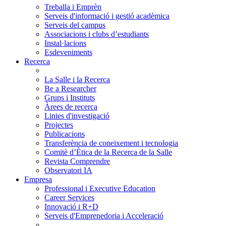
Treballa i Emprèn
Serveis d'informació i gestió acadèmica
Serveis del campus
Associacions i clubs d’estudiants
Instal·lacions
Esdeveniments
Recerca
La Salle i la Recerca
Be a Researcher
Grups i Instituts
Àrees de recerca
Linies d'investigació
Projectes
Publicacions
Transferència de coneixement i tecnologia
Comitè d’Ètica de la Recerca de la Salle
Revista Comprendre
Observatori IA
Empresa
Professional i Executive Education
Career Services
Innovació i R+D
Serveis d'Emprenedoria i Acceleració