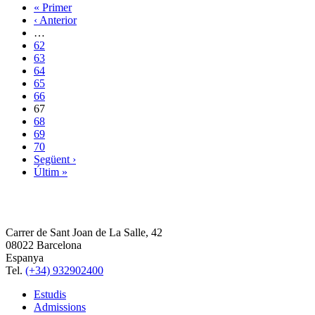
« Primer
‹ Anterior
…
62
63
64
65
66
67
68
69
70
Següent ›
Últim »
Carrer de Sant Joan de La Salle, 42
08022 Barcelona
Espanya
Tel.
(+34) 932902400
Estudis
Admissions