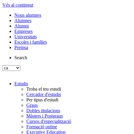
Vés al contingut
Nous alumnes
Alumnes
Alumni
Empreses
Universitats
Escoles i famílies
Premsa
Search
Estudis
Troba el teu estudi
Cercador d'estudis
Per tipus d'estudi
Graus
Dobles titulacions
Màsters i Postgraus
Cursos d'especialització
Formació online
Executive Education