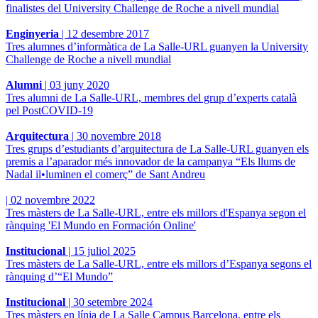
finalistes del University Challenge de Roche a nivell mundial
Enginyeria
|
12 desembre 2017
Tres alumnes d’informàtica de La Salle-URL guanyen la University
Challenge de Roche a nivell mundial
Alumni
|
03 juny 2020
Tres alumni de La Salle-URL, membres del grup d’experts català
pel PostCOVID-19
Arquitectura
|
30 novembre 2018
Tres grups d’estudiants d’arquitectura de La Salle-URL guanyen els
premis a l’aparador més innovador de la campanya “Els llums de
Nadal il•luminen el comerç” de Sant Andreu
|
02 novembre 2022
Tres màsters de La Salle-URL, entre els millors d'Espanya segon el
rànquing 'El Mundo en Formación Online'
Institucional
|
15 juliol 2025
Tres màsters de La Salle-URL, entre els millors d’Espanya segons el
rànquing d’“El Mundo”
Institucional
|
30 setembre 2024
Tres màsters en línia de La Salle Campus Barcelona, ​​entre els