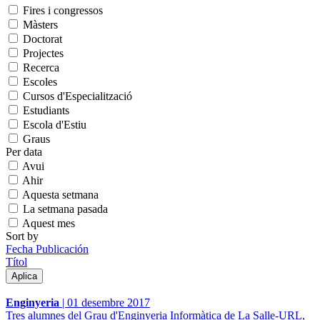
Fires i congressos
Màsters
Doctorat
Projectes
Recerca
Escoles
Cursos d'Especialització
Estudiants
Escola d'Estiu
Graus
Per data
Avui
Ahir
Aquesta setmana
La setmana pasada
Aquest mes
Sort by
Fecha Publicación
Títol
Enginyeria
|
01 desembre 2017
Tres alumnes del Grau d'Enginyeria Informàtica de La Salle-URL,