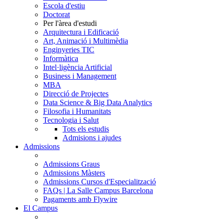
Escola d'estiu
Doctorat
Per l'àrea d'estudi
Arquitectura i Edificació
Art, Animació i Multimèdia
Enginyeries TIC
Informàtica
Intel·ligència Artificial
Business i Management
MBA
Direcció de Projectes
Data Science & Big Data Analytics
Filosofia i Humanitats
Tecnologia i Salut
Tots els estudis
Admisions i ajudes
Admissions
Admissions Graus
Admissions Màsters
Admissions Cursos d'Especialització
FAQs | La Salle Campus Barcelona
Pagaments amb Flywire
El Campus