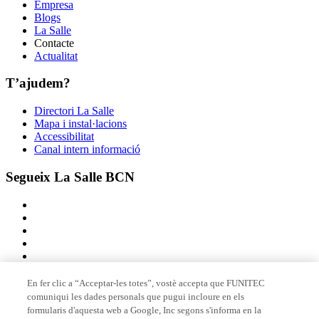
Empresa
Blogs
La Salle
Contacte
Actualitat
T’ajudem?
Directori La Salle
Mapa i instal·lacions
Accessibilitat
Canal intern informació
Segueix La Salle BCN
En fer clic a “Acceptar-les totes”, vostè accepta que FUNITEC
comuniqui les dades personals que pugui incloure en els
Membre de
formularis d'aquesta web a Google, Inc segons s'informa en la