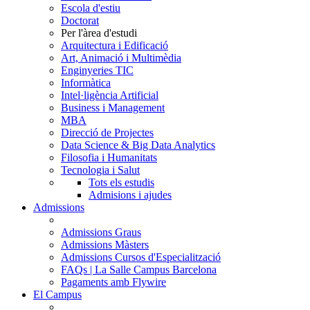
Escola d'estiu
Doctorat
Per l'àrea d'estudi
Arquitectura i Edificació
Art, Animació i Multimèdia
Enginyeries TIC
Informàtica
Intel·ligència Artificial
Business i Management
MBA
Direcció de Projectes
Data Science & Big Data Analytics
Filosofia i Humanitats
Tecnologia i Salut
Tots els estudis
Admisions i ajudes
Admissions
Admissions Graus
Admissions Màsters
Admissions Cursos d'Especialització
FAQs | La Salle Campus Barcelona
Pagaments amb Flywire
El Campus