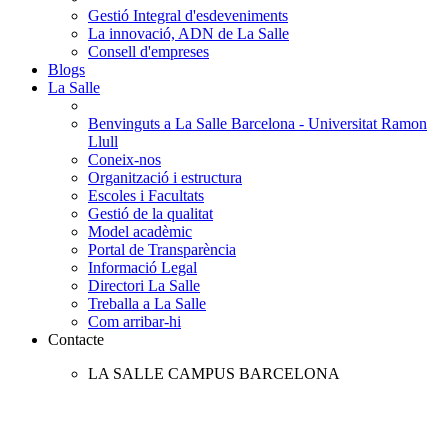
Gestió Integral d'esdeveniments
La innovació, ADN de La Salle
Consell d'empreses
Blogs
La Salle
Benvinguts a La Salle Barcelona - Universitat Ramon
Llull
Coneix-nos
Organització i estructura
Escoles i Facultats
Gestió de la qualitat
Model acadèmic
Portal de Transparència
Informació Legal
Directori La Salle
Treballa a La Salle
Com arribar-hi
Contacte
LA SALLE CAMPUS BARCELONA