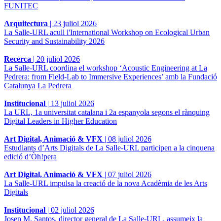
FUNITEC
Arquitectura
|
23 juliol 2026
La Salle-URL acull l'International Workshop on Ecological Urban
Security and Sustainability 2026
Recerca
|
20 juliol 2026
La Salle-URL coordina el workshop ‘Acoustic Engineering at La
Pedrera: from Field-Lab to Immersive Experiences’ amb la Fundació
Catalunya La Pedrera
Institucional
|
13 juliol 2026
La URL, 1a universitat catalana i 2a espanyola segons el rànquing
Digital Leaders in Higher Education
Art Digital, Animació & VFX
|
08 juliol 2026
Estudiants d’Arts Digitals de La Salle-URL participen a la cinquena
edició d’Òh!pera
Art Digital, Animació & VFX
|
07 juliol 2026
La Salle-URL impulsa la creació de la nova Acadèmia de les Arts
Digitals
Institucional
|
02 juliol 2026
Josep M. Santos, director general de La Salle-URL, assumeix la