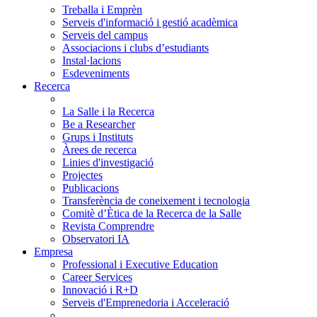
Treballa i Emprèn
Serveis d'informació i gestió acadèmica
Serveis del campus
Associacions i clubs d’estudiants
Instal·lacions
Esdeveniments
Recerca
La Salle i la Recerca
Be a Researcher
Grups i Instituts
Àrees de recerca
Linies d'investigació
Projectes
Publicacions
Transferència de coneixement i tecnologia
Comitè d’Ètica de la Recerca de la Salle
Revista Comprendre
Observatori IA
Empresa
Professional i Executive Education
Career Services
Innovació i R+D
Serveis d'Emprenedoria i Acceleració