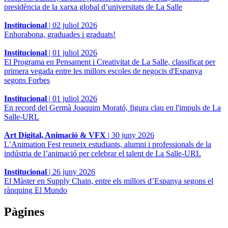
presidència de la xarxa global d’universitats de La Salle
Institucional
|
02 juliol 2026
Enhorabona, graduades i graduats!
Institucional
|
01 juliol 2026
El Programa en Pensament i Creativitat de La Salle, classificat per
primera vegada entre les millors escoles de negocis d'Espanya
segons Forbes
Institucional
|
01 juliol 2026
En record del Germà Joaquim Morató, figura clau en l'impuls de La
Salle-URL
Art Digital, Animació & VFX
|
30 juny 2026
L’Animation Fest reuneix estudiants, alumni i professionals de la
indústria de l’animació per celebrar el talent de La Salle-URL
Institucional
|
26 juny 2026
El Màster en Supply Chain, entre els millors d’Espanya segons el
rànquing El Mundo
Pàgines