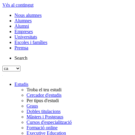
Vés al contingut
Nous alumnes
Alumnes
Alumni
Empreses
Universitats
Escoles i famílies
Premsa
Search
Estudis
Troba el teu estudi
Cercador d'estudis
Per tipus d'estudi
Graus
Dobles titulacions
Màsters i Postgraus
Cursos d'especialització
Formació online
Executive Education