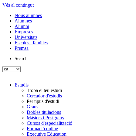
Vés al contingut
Nous alumnes
Alumnes
Alumni
Empreses
Universitats
Escoles i famílies
Premsa
Search
Estudis
Troba el teu estudi
Cercador d'estudis
Per tipus d'estudi
Graus
Dobles titulacions
Màsters i Postgraus
Cursos d'especialització
Formació online
Executive Education