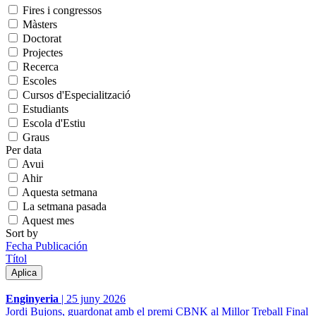
Fires i congressos
Màsters
Doctorat
Projectes
Recerca
Escoles
Cursos d'Especialització
Estudiants
Escola d'Estiu
Graus
Per data
Avui
Ahir
Aquesta setmana
La setmana pasada
Aquest mes
Sort by
Fecha Publicación
Títol
Enginyeria
|
25 juny 2026
Jordi Bujons, guardonat amb el premi CBNK al Millor Treball Final