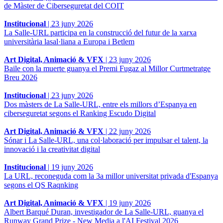
de Màster de Ciberseguretat del COIT
Institucional
|
23 juny 2026
La Salle-URL participa en la construcció del futur de la xarxa
universitària lasal·liana a Europa i Betlem
Art Digital, Animació & VFX
|
23 juny 2026
Baile con la muerte guanya el Premi Fugaz al Millor Curtmetratge
Breu 2026
Institucional
|
23 juny 2026
Dos màsters de La Salle-URL, entre els millors d’Espanya en
ciberseguretat segons el Ranking Escudo Digital
Art Digital, Animació & VFX
|
22 juny 2026
Sónar i La Salle-URL, una col·laboració per impulsar el talent, la
innovació i la creativitat digital
Institucional
|
19 juny 2026
La URL, reconeguda com la 3a millor universitat privada d'Espanya
segons el QS Raqnking
Art Digital, Animació & VFX
|
19 juny 2026
Albert Barqué Duran, investigador de La Salle-URL, guanya el
Runway Grand Prize - New Media a l'AI Festival 2026