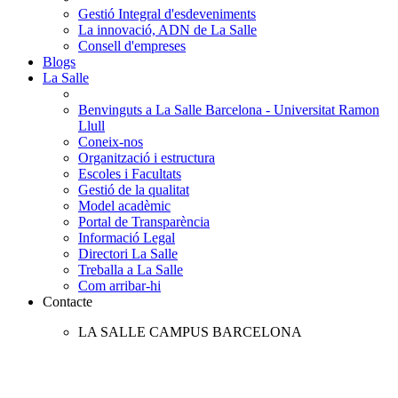
Gestió Integral d'esdeveniments
La innovació, ADN de La Salle
Consell d'empreses
Blogs
La Salle
Benvinguts a La Salle Barcelona - Universitat Ramon
Llull
Coneix-nos
Organització i estructura
Escoles i Facultats
Gestió de la qualitat
Model acadèmic
Portal de Transparència
Informació Legal
Directori La Salle
Treballa a La Salle
Com arribar-hi
Contacte
LA SALLE CAMPUS BARCELONA