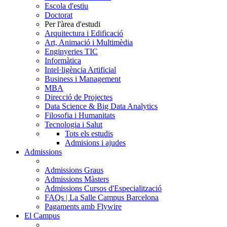
Escola d'estiu
Doctorat
Per l'àrea d'estudi
Arquitectura i Edificació
Art, Animació i Multimèdia
Enginyeries TIC
Informàtica
Intel·ligència Artificial
Business i Management
MBA
Direcció de Projectes
Data Science & Big Data Analytics
Filosofia i Humanitats
Tecnologia i Salut
Tots els estudis
Admisions i ajudes
Admissions
Admissions Graus
Admissions Màsters
Admissions Cursos d'Especialització
FAQs | La Salle Campus Barcelona
Pagaments amb Flywire
El Campus