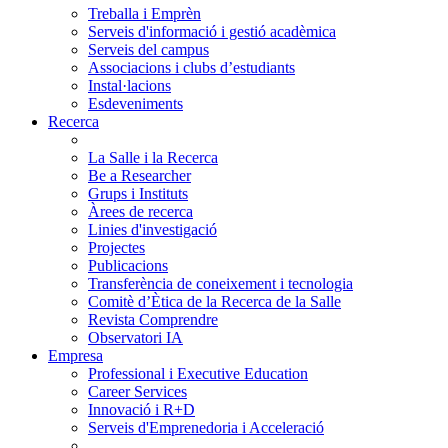
Treballa i Emprèn
Serveis d'informació i gestió acadèmica
Serveis del campus
Associacions i clubs d’estudiants
Instal·lacions
Esdeveniments
Recerca
La Salle i la Recerca
Be a Researcher
Grups i Instituts
Àrees de recerca
Linies d'investigació
Projectes
Publicacions
Transferència de coneixement i tecnologia
Comitè d’Ètica de la Recerca de la Salle
Revista Comprendre
Observatori IA
Empresa
Professional i Executive Education
Career Services
Innovació i R+D
Serveis d'Emprenedoria i Acceleració