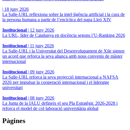
|
18 juny 2026
La Salle-URL reflexiona sobre la intel·ligència artificial i la cura de
la persona humana a partir de l’encíclica del papa Lleó XIV
Institucional
|
12 juny 2026
La URL, líder de Catalunya en docència segons l’U-Ranking 2026
Institucional
|
11 juny 2026
La Salle-URL i la Universitat del Desenvolupament de Xile signen
un acord que reforça la seva aliança amb nous convenis de màster
internacional
Institucional
|
09 juny 2026
La Salle-URL reforça la seva projecció internacional a NAFSA
2026 per impulsar la cooperació internacional i el lideratge
universitari
Institucional
|
08 juny 2026
La Junta de la IALU defineix el seu Pla Estratègic 2026-2028 i
reforça el model de col·laboració universitària global
Pàgines