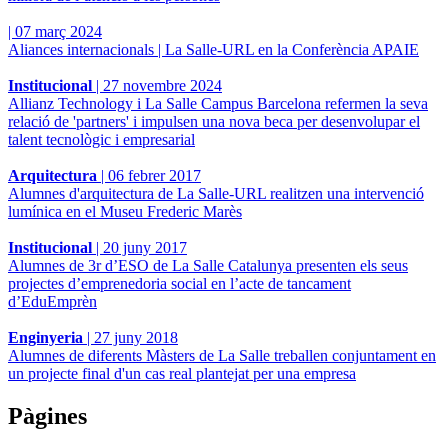
|
07 març 2024
Aliances internacionals | La Salle-URL en la Conferència APAIE
Institucional
|
27 novembre 2024
Allianz Technology i La Salle Campus Barcelona refermen la seva
relació de 'partners' i impulsen una nova beca per desenvolupar el
talent tecnològic i empresarial
Arquitectura
|
06 febrer 2017
Alumnes d'arquitectura de La Salle-URL realitzen una intervenció
lumínica en el Museu Frederic Marès
Institucional
|
20 juny 2017
Alumnes de 3r d’ESO de La Salle Catalunya presenten els seus
projectes d’emprenedoria social en l’acte de tancament
d’EduEmprèn
Enginyeria
|
27 juny 2018
Alumnes de diferents Màsters de La Salle treballen conjuntament en
un projecte final d'un cas real plantejat per una empresa
Pàgines