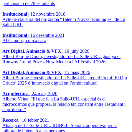
participació de 78 estudiants
Institucional
|
12 novembre 2018
Acte de clausura del programa “Talent i Noves tecnologies” de La
Salle-URL
Institucional
|
16 desembre 2021
Al Campus, com a casa
Art Digital, Animació & VFX
|
19 juny 2026
Albert Barqué Duran, investigador de La Salle-URL, guanya el
Runway Grand Prize - New Media a l'AI Festival 2026
Art Digital, Animació & VFX
|
15 maig 2026
Albert Barqué, investigador de La Salle-URL, rep el Premi ‘El Ojo
Crítico’ 2025 d’innovació digital en l’àmbit cultural
Arquitectura
|
24 març 2020
Alberto Veiga: “El que fa a La Salle-URL especial és el
microcosmos que proposa, la relació tan constant entre l'estudiant i
el professor”
Recerca
|
10 febrer 2021
Aliança de La Salle-URL, IDIBGI i Suara Cooperativa per la
millora de l’atenció a les persones