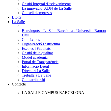
Gestió Integral d'esdeveniments
La innovació, ADN de La Salle
Consell d'empreses
Blogs
La Salle
Benvinguts a La Salle Barcelona - Universitat Ramon
Llull
Coneix-nos
Organització i estructura
Escoles i Facultats
Gestió de la qualitat
Model acadèmic
Portal de Transparència
Informació Legal
Directori La Salle
Treballa a La Salle
Com arribar-hi
Contacte
LA SALLE CAMPUS BARCELONA