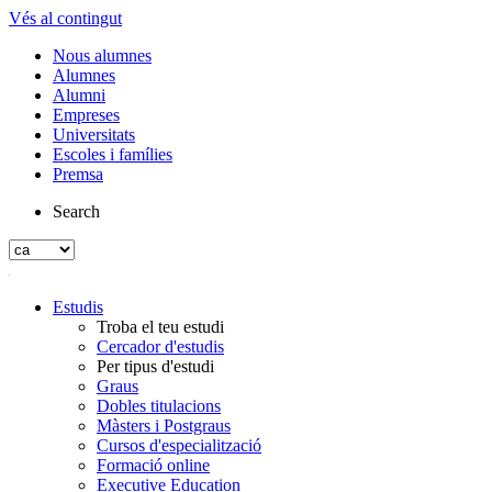
Vés al contingut
Nous alumnes
Alumnes
Alumni
Empreses
Universitats
Escoles i famílies
Premsa
Search
Estudis
Troba el teu estudi
Cercador d'estudis
Per tipus d'estudi
Graus
Dobles titulacions
Màsters i Postgraus
Cursos d'especialització
Formació online
Executive Education