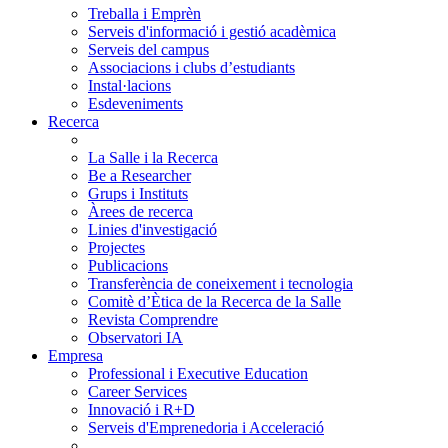
Treballa i Emprèn
Serveis d'informació i gestió acadèmica
Serveis del campus
Associacions i clubs d’estudiants
Instal·lacions
Esdeveniments
Recerca
La Salle i la Recerca
Be a Researcher
Grups i Instituts
Àrees de recerca
Linies d'investigació
Projectes
Publicacions
Transferència de coneixement i tecnologia
Comitè d’Ètica de la Recerca de la Salle
Revista Comprendre
Observatori IA
Empresa
Professional i Executive Education
Career Services
Innovació i R+D
Serveis d'Emprenedoria i Acceleració