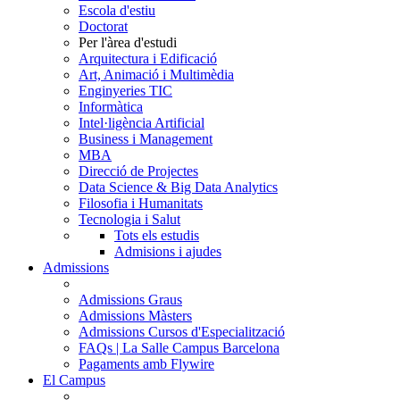
Escola d'estiu
Doctorat
Per l'àrea d'estudi
Arquitectura i Edificació
Art, Animació i Multimèdia
Enginyeries TIC
Informàtica
Intel·ligència Artificial
Business i Management
MBA
Direcció de Projectes
Data Science & Big Data Analytics
Filosofia i Humanitats
Tecnologia i Salut
Tots els estudis
Admisions i ajudes
Admissions
Admissions Graus
Admissions Màsters
Admissions Cursos d'Especialització
FAQs | La Salle Campus Barcelona
Pagaments amb Flywire
El Campus