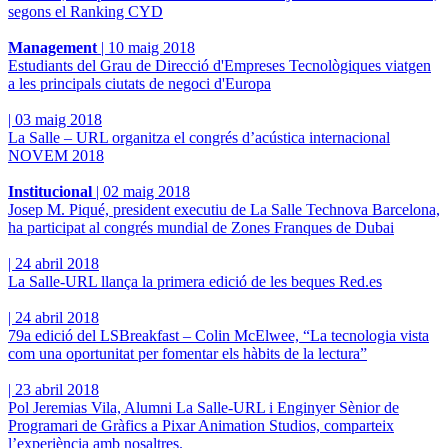
segons el Ranking CYD
Management
|
10 maig 2018
Estudiants del Grau de Direcció d'Empreses Tecnològiques viatgen
a les principals ciutats de negoci d'Europa
|
03 maig 2018
La Salle – URL organitza el congrés d’acústica internacional
NOVEM 2018
Institucional
|
02 maig 2018
Josep M. Piqué, president executiu de La Salle Technova Barcelona,
ha participat al congrés mundial de Zones Franques de Dubai
|
24 abril 2018
La Salle-URL llança la primera edició de les beques Red.es
|
24 abril 2018
79a edició del LSBreakfast – Colin McElwee, “La tecnologia vista
com una oportunitat per fomentar els hàbits de la lectura”
|
23 abril 2018
Pol Jeremias Vila, Alumni La Salle-URL i Enginyer Sènior de
Programari de Gràfics a Pixar Animation Studios, comparteix
l’experiència amb nosaltres.