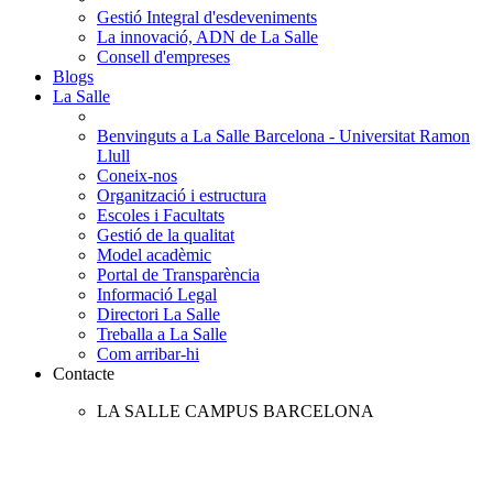
Gestió Integral d'esdeveniments
La innovació, ADN de La Salle
Consell d'empreses
Blogs
La Salle
Benvinguts a La Salle Barcelona - Universitat Ramon
Llull
Coneix-nos
Organització i estructura
Escoles i Facultats
Gestió de la qualitat
Model acadèmic
Portal de Transparència
Informació Legal
Directori La Salle
Treballa a La Salle
Com arribar-hi
Contacte
LA SALLE CAMPUS BARCELONA