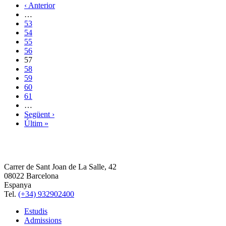
‹ Anterior
…
53
54
55
56
57
58
59
60
61
…
Següent ›
Últim »
Carrer de Sant Joan de La Salle, 42
08022 Barcelona
Espanya
Tel.
(+34) 932902400
Estudis
Admissions