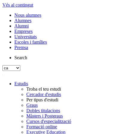
Vés al contingut
Nous alumnes
Alumnes
Alumni
Empreses
Universitats
Escoles i famílies
Premsa
Search
Estudis
Troba el teu estudi
Cercador d'estudis
Per tipus d'estudi
Graus
Dobles titulacions
Màsters i Postgraus
Cursos d'especialització
Formació online
Executive Education