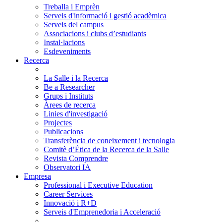
Treballa i Emprèn
Serveis d'informació i gestió acadèmica
Serveis del campus
Associacions i clubs d’estudiants
Instal·lacions
Esdeveniments
Recerca
La Salle i la Recerca
Be a Researcher
Grups i Instituts
Àrees de recerca
Linies d'investigació
Projectes
Publicacions
Transferència de coneixement i tecnologia
Comitè d’Ètica de la Recerca de la Salle
Revista Comprendre
Observatori IA
Empresa
Professional i Executive Education
Career Services
Innovació i R+D
Serveis d'Emprenedoria i Acceleració