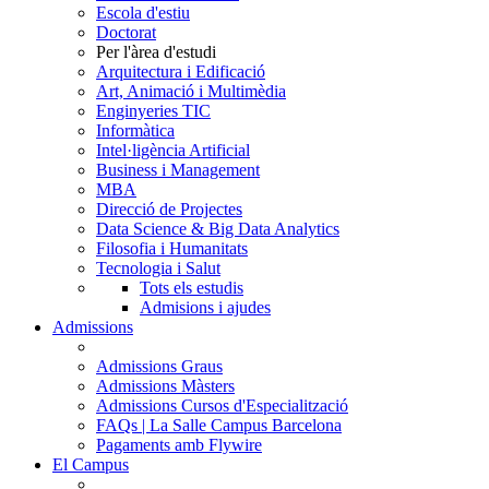
Escola d'estiu
Doctorat
Per l'àrea d'estudi
Arquitectura i Edificació
Art, Animació i Multimèdia
Enginyeries TIC
Informàtica
Intel·ligència Artificial
Business i Management
MBA
Direcció de Projectes
Data Science & Big Data Analytics
Filosofia i Humanitats
Tecnologia i Salut
Tots els estudis
Admisions i ajudes
Admissions
Admissions Graus
Admissions Màsters
Admissions Cursos d'Especialització
FAQs | La Salle Campus Barcelona
Pagaments amb Flywire
El Campus