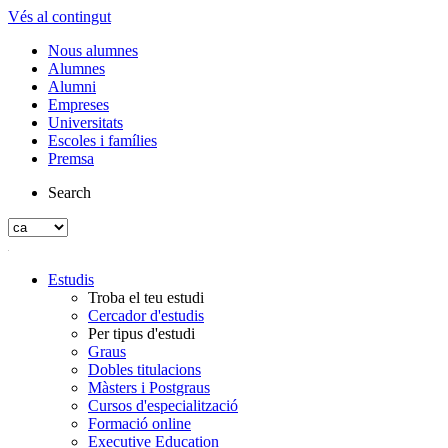
Vés al contingut
Nous alumnes
Alumnes
Alumni
Empreses
Universitats
Escoles i famílies
Premsa
Search
Estudis
Troba el teu estudi
Cercador d'estudis
Per tipus d'estudi
Graus
Dobles titulacions
Màsters i Postgraus
Cursos d'especialització
Formació online
Executive Education