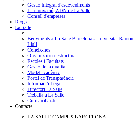
Gestió Integral d'esdeveniments
La innovació, ADN de La Salle
Consell d'empreses
Blogs
La Salle
Benvinguts a La Salle Barcelona - Universitat Ramon
Llull
Coneix-nos
Organització i estructura
Escoles i Facultats
Gestió de la qualitat
Model acadèmic
Portal de Transparència
Informació Legal
Directori La Salle
Treballa a La Salle
Com arribar-hi
Contacte
LA SALLE CAMPUS BARCELONA