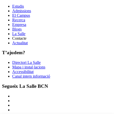
Estudis
Admissions
El Campus
Recerca
Empresa
Blogs
La Salle
Contacte
Actualitat
T’ajudem?
Directori La Salle
Mapa i instal·lacions
Accessibilitat
Canal intern informació
Segueix La Salle BCN