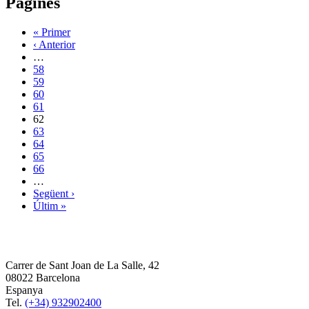
Pàgines
« Primer
‹ Anterior
…
58
59
60
61
62
63
64
65
66
…
Següent ›
Últim »
Carrer de Sant Joan de La Salle, 42
08022 Barcelona
Espanya
Tel.
(+34) 932902400