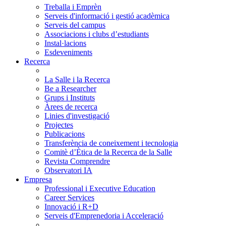
Treballa i Emprèn
Serveis d'informació i gestió acadèmica
Serveis del campus
Associacions i clubs d’estudiants
Instal·lacions
Esdeveniments
Recerca
La Salle i la Recerca
Be a Researcher
Grups i Instituts
Àrees de recerca
Linies d'investigació
Projectes
Publicacions
Transferència de coneixement i tecnologia
Comitè d’Ètica de la Recerca de la Salle
Revista Comprendre
Observatori IA
Empresa
Professional i Executive Education
Career Services
Innovació i R+D
Serveis d'Emprenedoria i Acceleració