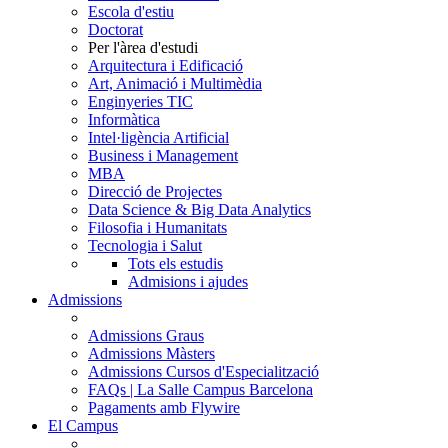
Escola d'estiu
Doctorat
Per l'àrea d'estudi
Arquitectura i Edificació
Art, Animació i Multimèdia
Enginyeries TIC
Informàtica
Intel·ligència Artificial
Business i Management
MBA
Direcció de Projectes
Data Science & Big Data Analytics
Filosofia i Humanitats
Tecnologia i Salut
Tots els estudis
Admisions i ajudes
Admissions
Admissions Graus
Admissions Màsters
Admissions Cursos d'Especialització
FAQs | La Salle Campus Barcelona
Pagaments amb Flywire
El Campus