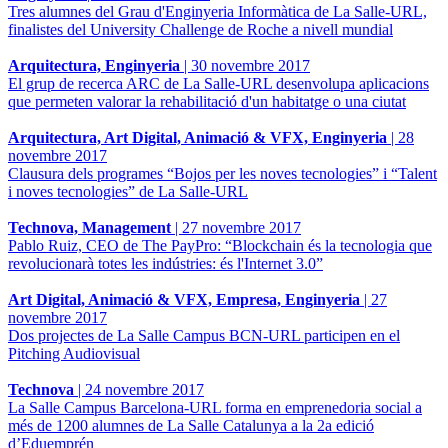
Tres alumnes del Grau d'Enginyeria Informàtica de La Salle-URL,
finalistes del University Challenge de Roche a nivell mundial
Arquitectura, Enginyeria
|
30 novembre 2017
El grup de recerca ARC de La Salle-URL desenvolupa aplicacions
que permeten valorar la rehabilitació d'un habitatge o una ciutat
Arquitectura, Art Digital, Animació & VFX, Enginyeria
|
28
novembre 2017
Clausura dels programes “Bojos per les noves tecnologies” i “Talent
i noves tecnologies” de La Salle-URL
Technova, Management
|
27 novembre 2017
Pablo Ruiz, CEO de The PayPro: “Blockchain és la tecnologia que
revolucionarà totes les indústries: és l'Internet 3.0”
Art Digital, Animació & VFX, Empresa, Enginyeria
|
27
novembre 2017
Dos projectes de La Salle Campus BCN-URL participen en el
Pitching Audiovisual
Technova
|
24 novembre 2017
La Salle Campus Barcelona-URL forma en emprenedoria social a
més de 1200 alumnes de La Salle Catalunya a la 2a edició
d’Eduemprén