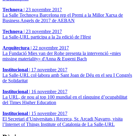
Technova
|
23 novembre 2017
La Salle Technova Barcelona rep el Premi a la Millor Xarxa de
Business Angels de 2017 de AEBAN
Technova
|
23 novembre 2017
La Salle-URL participa a la 2a edició de l'Ifest
Arquitectura
|
22 novembre 2017
La Fundació Mies van der Rohe presenta la intervenció «mies
missing materiality» d'Anna & Eugeni Bach
Institucional
|
17 novembre 2017
La Salle-URL col·labora amb Sant Joan de Déu en el seu I Congrés
de Solidaritat
Institucional
|
16 novembre 2017
La URL, de nou al top 100 mundial en el rànquing d’ocupabilitat
del Times Higher Education
Institucional
|
15 novembre 2017
El Secretari d’Universitats i Recerca, Sr. Arcadi Navarro, visita
l’Internet of Things Institute of Catalonia de La Salle-URL