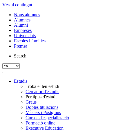
Vés al contingut
Nous alumnes
Alumnes
Alumni
Empreses
Universitats
Escoles i famílies
Premsa
Search
Estudis
Troba el teu estudi
Cercador d'estudis
Per tipus d'estudi
Graus
Dobles titulacions
Màsters i Postgraus
Cursos d'especialització
Formació online
Executive Education