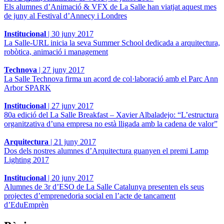
Els alumnes d’Animació & VFX de La Salle han viatjat aquest mes
de juny al Festival d’Annecy i Londres
Institucional
|
30 juny 2017
La Salle-URL inicia la seva Summer School dedicada a arquitectura,
robòtica, animació i management
Technova
|
27 juny 2017
La Salle Technova firma un acord de col·laboració amb el Parc Ann
Arbor SPARK
Institucional
|
27 juny 2017
80a edició del La Salle Breakfast – Xavier Albaladejo: “L’estructura
organitzativa d’una empresa no està lligada amb la cadena de valor”
Arquitectura
|
21 juny 2017
Dos dels nostres alumnes d’Arquitectura guanyen el premi Lamp
Lighting 2017
Institucional
|
20 juny 2017
Alumnes de 3r d’ESO de La Salle Catalunya presenten els seus
projectes d’emprenedoria social en l’acte de tancament
d’EduEmprèn