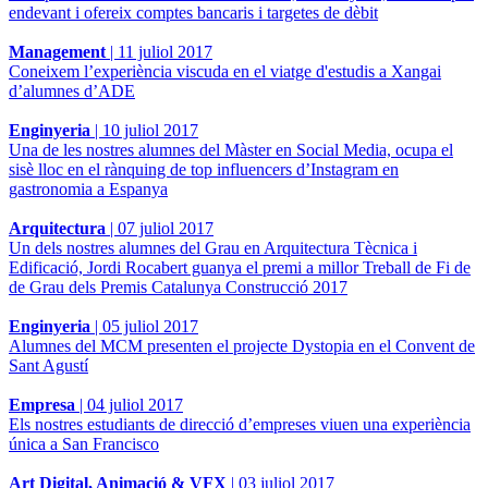
endevant i ofereix comptes bancaris i targetes de dèbit
Management
|
11 juliol 2017
Coneixem l’experiència viscuda en el viatge d'estudis a Xangai
d’alumnes d’ADE
Enginyeria
|
10 juliol 2017
Una de les nostres alumnes del Màster en Social Media, ocupa el
sisè lloc en el rànquing de top influencers d’Instagram en
gastronomia a Espanya
Arquitectura
|
07 juliol 2017
Un dels nostres alumnes del Grau en Arquitectura Tècnica i
Edificació, Jordi Rocabert guanya el premi a millor Treball de Fi de
de Grau dels Premis Catalunya Construcció 2017
Enginyeria
|
05 juliol 2017
Alumnes del MCM presenten el projecte Dystopia en el Convent de
Sant Agustí
Empresa
|
04 juliol 2017
Els nostres estudiants de direcció d’empreses viuen una experiència
única a San Francisco
Art Digital, Animació & VFX
|
03 juliol 2017