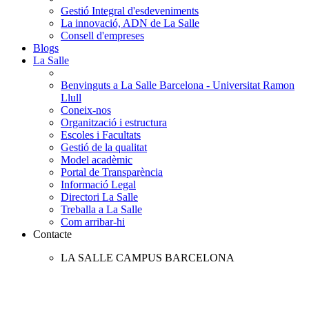
Gestió Integral d'esdeveniments
La innovació, ADN de La Salle
Consell d'empreses
Blogs
La Salle
Benvinguts a La Salle Barcelona - Universitat Ramon
Llull
Coneix-nos
Organització i estructura
Escoles i Facultats
Gestió de la qualitat
Model acadèmic
Portal de Transparència
Informació Legal
Directori La Salle
Treballa a La Salle
Com arribar-hi
Contacte
LA SALLE CAMPUS BARCELONA