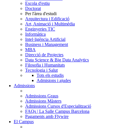
Escola d'estiu
Doctorat
Per l'àrea d'estudi
Arquitectura i Edificació
Art, Animació i Multimèdia
Enginyeries TIC
Informàtica
Intel·ligència Artificial
Business i Management
MBA
Direcció de Projectes
Data Science & Big Data Analytics
Filosofia i Humanitats
Tecnologia i Salut
Tots els estudis
Admisions i ajudes
Admissions
Admissions Graus
Admissions Màsters
Admissions Cursos d'Especialització
FAQs | La Salle Campus Barcelona
Pagaments amb Flywire
El Campus