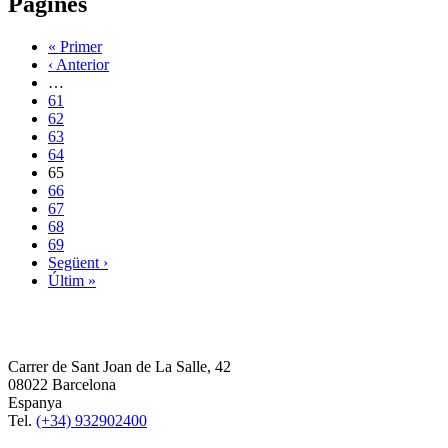
Pàgines
« Primer
‹ Anterior
…
61
62
63
64
65
66
67
68
69
Següent ›
Últim »
Carrer de Sant Joan de La Salle, 42
08022 Barcelona
Espanya
Tel.
(+34) 932902400