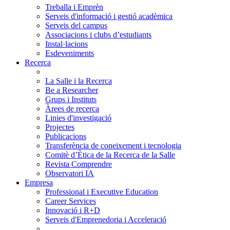
Treballa i Emprèn
Serveis d'informació i gestió acadèmica
Serveis del campus
Associacions i clubs d’estudiants
Instal·lacions
Esdeveniments
Recerca
La Salle i la Recerca
Be a Researcher
Grups i Instituts
Àrees de recerca
Linies d'investigació
Projectes
Publicacions
Transferència de coneixement i tecnologia
Comitè d’Ètica de la Recerca de la Salle
Revista Comprendre
Observatori IA
Empresa
Professional i Executive Education
Career Services
Innovació i R+D
Serveis d'Emprenedoria i Acceleració