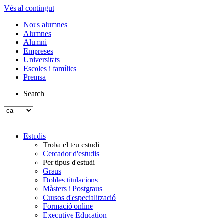
Vés al contingut
Nous alumnes
Alumnes
Alumni
Empreses
Universitats
Escoles i famílies
Premsa
Search
Estudis
Troba el teu estudi
Cercador d'estudis
Per tipus d'estudi
Graus
Dobles titulacions
Màsters i Postgraus
Cursos d'especialització
Formació online
Executive Education