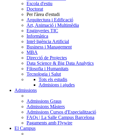
Escola d'estiu
Doctorat
Per l'àrea d'estudi
Arquitectura i Edificació
Art, Animació i Multimèdia
Enginyeries TIC
Informàtica
Intel·ligència Artificial
Business i Management
MBA
Direcció de Projectes
Data Science & Big Data Analytics
Filosofia i Humanitats
Tecnologia i Salut
Tots els estudis
Admisions i ajudes
Admissions
Admissions Graus
Admissions Màsters
Admissions Cursos d'Especialització
FAQs | La Salle Campus Barcelona
Pagaments amb Flywire
El Campus