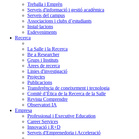
Treballa i Emprèn
Serveis d'informació i gestió acadèmica
Serveis del campus
Associacions i clubs d’estudiants
Instal·lacions
Esdeveniments
Recerca
La Salle i la Recerca
Be a Researcher
Grups i Instituts
Àrees de recerca
Linies d'investigació
Projectes
Publicacions
Transferència de coneixement i tecnologia
Comitè d’Ètica de la Recerca de la Salle
Revista Comprendre
Observatori IA
Empresa
Professional i Executive Education
Career Services
Innovació i R+D
Serveis d'Emprenedoria i Acceleració