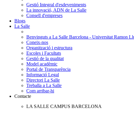
Gestió Integral d'esdeveniments
La innovació, ADN de La Salle
Consell d'empreses
Blogs
La Salle
Benvinguts a La Salle Barcelona - Universitat Ramon Llu
Coneix-nos
Organització i estructura
Escoles i Facultats
Gestió de la qualitat
Model acadèmic
Portal de Transparència
Informació Legal
Directori La Salle
Treballa a La Salle
Com arribar-hi
Contacte
LA SALLE CAMPUS BARCELONA