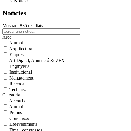
Notícies
Notícies
Mostrant 835 resultats.
Àrea
Alumni
Arquitectura
Empresa
Art Digital, Animació & VFX
Enginyeria
Institucional
Management
Recerca
Technova
Categoria
Accords
Alumni
Premis
Concursos
Esdeveniments
Fires i congressos