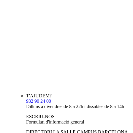
T'AJUDEM?
932 90 24 00
Dilluns a divendres de 8 a 22h i dissabtes de 8 a 14h
ESCRIU-NOS
Formulari d'informació general
DIRECTORI LA SALLE CAMPUS BARCELONA