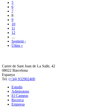
5
6
7
8
9
10
11
12
…
Següent ›
Últim »
Carrer de Sant Joan de La Salle, 42
08022 Barcelona
Espanya
Tel.
(+34) 932902400
Estudis
Admissions
El Campus
Recerca
Empresa