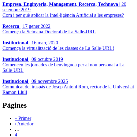
Empresa, Enginyeria, Management, Recerca, Technova
|
20
setembre 2019
Com i per què aplicar la Intel·ligència Artificial a les empreses?
Recerca
|
17 gener 2022
Comença la Setmana Doctoral de La Salle-URL
Institucional
|
16 març 2020
Comença la virtualització de les classes de La Salle-URL!
Institucional
|
09 octubre 2019
Comencen les jornades de benvinguda per al nou personal a La
Salle-URL
Institucional
|
09 novembre 2025
Comunicat del traspàs de Josep Antoni Rom, rector de la Universitat
Ramon Llull
Pàgines
« Primer
‹ Anterior
…
4