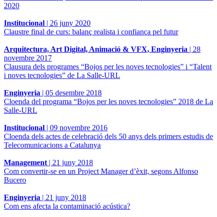
2020
Institucional
|
26 juny 2020
Claustre final de curs: balanç realista i confiança pel futur
Arquitectura, Art Digital, Animació & VFX, Enginyeria
|
28
novembre 2017
Clausura dels programes “Bojos per les noves tecnologies” i “Talent
i noves tecnologies” de La Salle-URL
Enginyeria
|
05 desembre 2018
Cloenda del programa “Bojos per les noves tecnologies” 2018 de La
Salle-URL
Institucional
|
09 novembre 2016
Cloenda dels actes de celebració dels 50 anys dels primers estudis de
Telecomunicacions a Catalunya
Management
|
21 juny 2018
Com convertir-se en un Project Manager d’èxit, segons Alfonso
Bucero
Enginyeria
|
21 juny 2018
Com ens afecta la contaminació acústica?