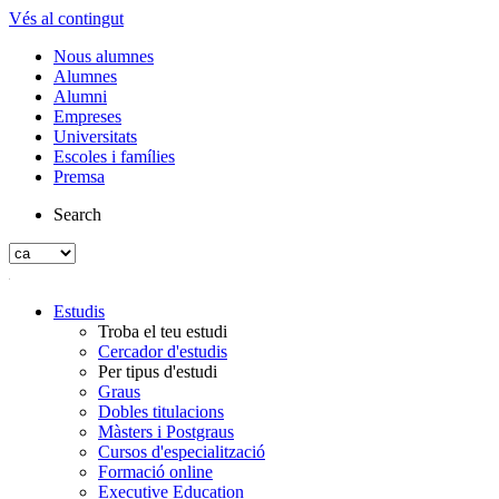
Vés al contingut
Nous alumnes
Alumnes
Alumni
Empreses
Universitats
Escoles i famílies
Premsa
Search
Estudis
Troba el teu estudi
Cercador d'estudis
Per tipus d'estudi
Graus
Dobles titulacions
Màsters i Postgraus
Cursos d'especialització
Formació online
Executive Education