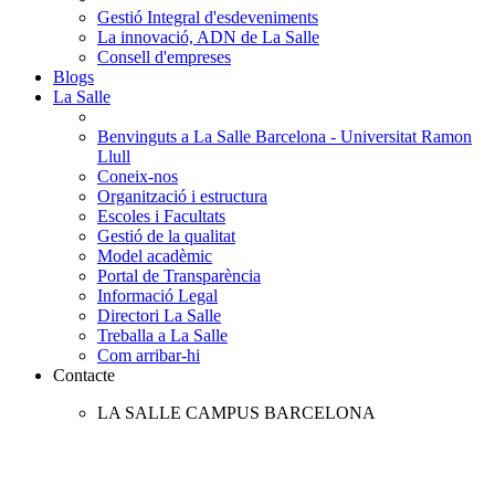
Gestió Integral d'esdeveniments
La innovació, ADN de La Salle
Consell d'empreses
Blogs
La Salle
Benvinguts a La Salle Barcelona - Universitat Ramon
Llull
Coneix-nos
Organització i estructura
Escoles i Facultats
Gestió de la qualitat
Model acadèmic
Portal de Transparència
Informació Legal
Directori La Salle
Treballa a La Salle
Com arribar-hi
Contacte
LA SALLE CAMPUS BARCELONA