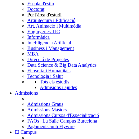
Escola d'estiu
Doctorat
Per l'àrea d'estudi
Arquitectura i Edificació
Art, Animació i Multimèdia
Enginyeries TIC
Informàtica
Intel·ligència Artificial
Business i Management
MBA
Direcció de Projectes
Data Science & Big Data Analytics
Filosofia i Humanitats
Tecnologia i Salut
Tots els estudis
Admisions i ajudes
Admissions
Admissions Graus
Admissions Màsters
Admissions Cursos d'Especialització
FAQs | La Salle Campus Barcelona
Pagaments amb Flywire
El Campus