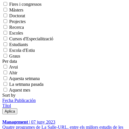
Fires i congressos
Màsters
Doctorat
Projectes
Recerca
Escoles
Cursos d'Especialització
Estudiants
Escola d'Estiu
Graus
Per data
Avui
Ahir
Aquesta setmana
La setmana pasada
Aquest mes
Sort by
Fecha Publicación
Títol
Management
|
07 juny 2023
Quatre programes de La Salle-URL, entre els millors estudis de les