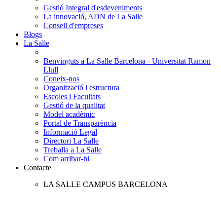
Gestió Integral d'esdeveniments
La innovació, ADN de La Salle
Consell d'empreses
Blogs
La Salle
Benvinguts a La Salle Barcelona - Universitat Ramon
Llull
Coneix-nos
Organització i estructura
Escoles i Facultats
Gestió de la qualitat
Model acadèmic
Portal de Transparència
Informació Legal
Directori La Salle
Treballa a La Salle
Com arribar-hi
Contacte
LA SALLE CAMPUS BARCELONA