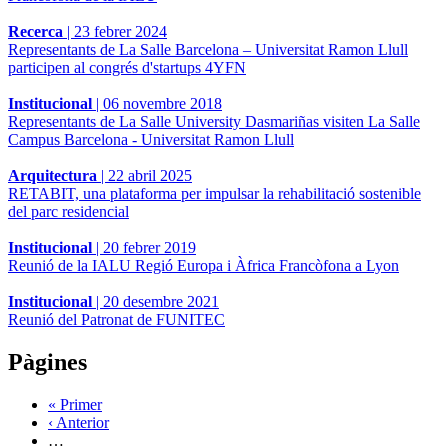
Recerca
|
23 febrer 2024
Representants de La Salle Barcelona – Universitat Ramon Llull
participen al congrés d'startups 4YFN
Institucional
|
06 novembre 2018
Representants de La Salle University Dasmariñas visiten La Salle
Campus Barcelona - Universitat Ramon Llull
Arquitectura
|
22 abril 2025
RETABIT, una plataforma per impulsar la rehabilitació sostenible
del parc residencial
Institucional
|
20 febrer 2019
Reunió de la IALU Regió Europa i Àfrica Francòfona a Lyon
Institucional
|
20 desembre 2021
Reunió del Patronat de FUNITEC
Pàgines
« Primer
‹ Anterior
…