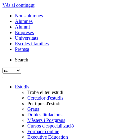
Vés al contingut
Nous alumnes
Alumnes
Alumni
Empreses
Universitats
Escoles i famílies
Premsa
Search
Estudis
Troba el teu estudi
Cercador d'estudis
Per tipus d'estudi
Graus
Dobles titulacions
Màsters i Postgraus
Cursos d'especialització
Formació online
Executive Education