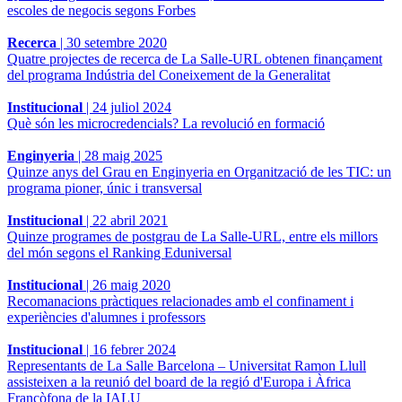
escoles de negocis segons Forbes
Recerca
|
30 setembre 2020
Quatre projectes de recerca de La Salle-URL obtenen finançament
del programa Indústria del Coneixement de la Generalitat
Institucional
|
24 juliol 2024
Què són les microcredencials? La revolució en formació
Enginyeria
|
28 maig 2025
Quinze anys del Grau en Enginyeria en Organització de les TIC: un
programa pioner, únic i transversal
Institucional
|
22 abril 2021
Quinze programes de postgrau de La Salle-URL, entre els millors
del món segons el Ranking Eduniversal
Institucional
|
26 maig 2020
Recomanacions pràctiques relacionades amb el confinament i
experiències d'alumnes i professors
Institucional
|
16 febrer 2024
Representants de La Salle Barcelona – Universitat Ramon Llull
assisteixen a la reunió del board de la regió d'Europa i Àfrica
Francòfona de la IALU