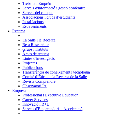
Treballa i Emprèn
Serveis d'informació i gestió acadèmica
Serveis del campus
Associacions i clubs d’estudiants
Instal·lacions
Esdeveniments
Recerca
La Salle i la Recerca
Be a Researcher
Grups i Instituts
Àrees de recerca
Linies d'investigació
Projectes
Publicacions
Transferència de coneixement i tecnologia
Comitè d’Ètica de la Recerca de la Salle
Revista Comprendre
Observatori IA
Empresa
Professional i Executive Education
Career Services
Innovació i R+D
Serveis d'Emprenedoria i Acceleració