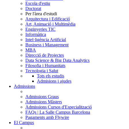
Escola d'estiu
Doctorat
Per l'àrea d'estudi
Arquitectura i Edificació
Art, Animació i Multimèdia
Enginyeries TIC
Informàtica
Intel·ligència Artificial
Business i Management
MBA
Direcció de Projectes
Data Science & Big Data Analytics
Filosofia i Humanitats
Tecnologia i Salut
Tots els estudis
Admisions i ajudes
Admissions
Admissions Graus
Admissions Màsters
Admissions Cursos d'Especialització
FAQs | La Salle Campus Barcelona
Pagaments amb Flywire
El Campus