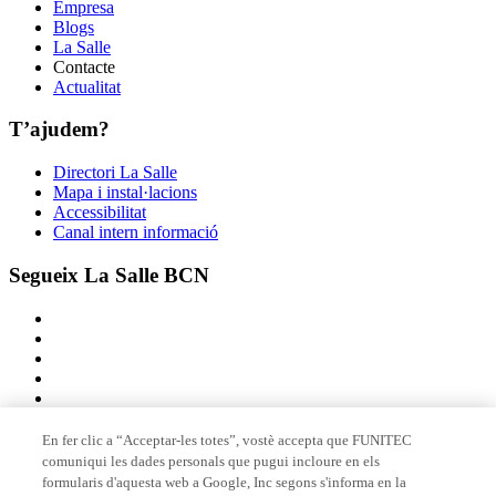
Empresa
Blogs
La Salle
Contacte
Actualitat
T’ajudem?
Directori La Salle
Mapa i instal·lacions
Accessibilitat
Canal intern informació
Segueix La Salle BCN
En fer clic a “Acceptar-les totes”, vostè accepta que FUNITEC
comuniqui les dades personals que pugui incloure en els
Membre de
formularis d'aquesta web a Google, Inc segons s'informa en la