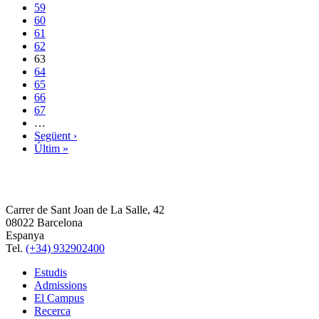
59
60
61
62
63
64
65
66
67
…
Següent ›
Últim »
Carrer de Sant Joan de La Salle, 42
08022 Barcelona
Espanya
Tel.
(+34) 932902400
Estudis
Admissions
El Campus
Recerca