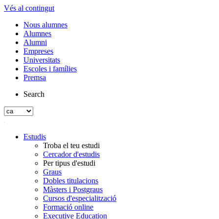
Vés al contingut
Nous alumnes
Alumnes
Alumni
Empreses
Universitats
Escoles i famílies
Premsa
Search
Estudis
Troba el teu estudi
Cercador d'estudis
Per tipus d'estudi
Graus
Dobles titulacions
Màsters i Postgraus
Cursos d'especialització
Formació online
Executive Education