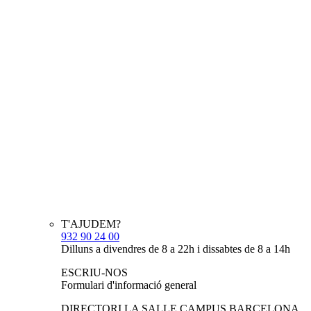
T'AJUDEM?
932 90 24 00
Dilluns a divendres de 8 a 22h i dissabtes de 8 a 14h
ESCRIU-NOS
Formulari d'informació general
DIRECTORI LA SALLE CAMPUS BARCELONA