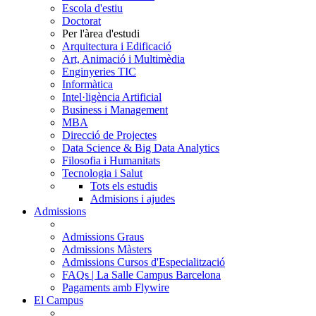
Escola d'estiu
Doctorat
Per l'àrea d'estudi
Arquitectura i Edificació
Art, Animació i Multimèdia
Enginyeries TIC
Informàtica
Intel·ligència Artificial
Business i Management
MBA
Direcció de Projectes
Data Science & Big Data Analytics
Filosofia i Humanitats
Tecnologia i Salut
Tots els estudis
Admisions i ajudes
Admissions
Admissions Graus
Admissions Màsters
Admissions Cursos d'Especialització
FAQs | La Salle Campus Barcelona
Pagaments amb Flywire
El Campus