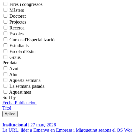
Fires i congressos
Màsters
Doctorat
Projectes
Recerca
Escoles
Cursos d'Especialització
Estudiants
Escola d'Estiu
Graus
Per data
Avui
Ahir
Aquesta setmana
La setmana pasada
Aquest mes
Sort by
Fecha Publicación
Títol
Institucional
|
27 març 2026
La URL, líder a Espanya en Empresa i Màrqueting segons el QS Wor