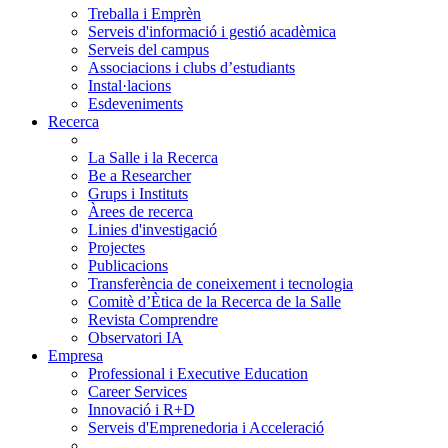
Treballa i Emprèn
Serveis d'informació i gestió acadèmica
Serveis del campus
Associacions i clubs d’estudiants
Instal·lacions
Esdeveniments
Recerca
La Salle i la Recerca
Be a Researcher
Grups i Instituts
Àrees de recerca
Linies d'investigació
Projectes
Publicacions
Transferència de coneixement i tecnologia
Comitè d’Ètica de la Recerca de la Salle
Revista Comprendre
Observatori IA
Empresa
Professional i Executive Education
Career Services
Innovació i R+D
Serveis d'Emprenedoria i Acceleració