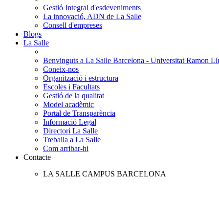
Gestió Integral d'esdeveniments
La innovació, ADN de La Salle
Consell d'empreses
Blogs
La Salle
Benvinguts a La Salle Barcelona - Universitat Ramon Llu
Coneix-nos
Organització i estructura
Escoles i Facultats
Gestió de la qualitat
Model acadèmic
Portal de Transparència
Informació Legal
Directori La Salle
Treballa a La Salle
Com arribar-hi
Contacte
LA SALLE CAMPUS BARCELONA