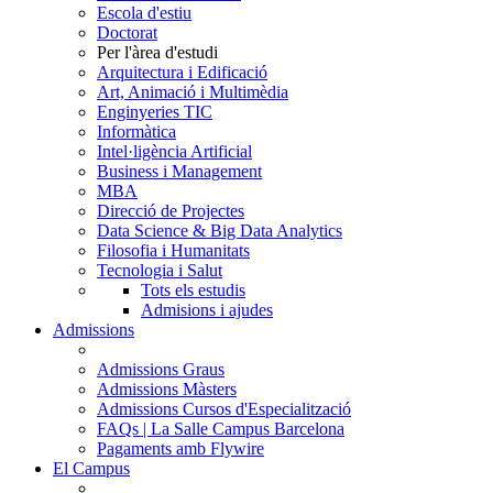
Escola d'estiu
Doctorat
Per l'àrea d'estudi
Arquitectura i Edificació
Art, Animació i Multimèdia
Enginyeries TIC
Informàtica
Intel·ligència Artificial
Business i Management
MBA
Direcció de Projectes
Data Science & Big Data Analytics
Filosofia i Humanitats
Tecnologia i Salut
Tots els estudis
Admisions i ajudes
Admissions
Admissions Graus
Admissions Màsters
Admissions Cursos d'Especialització
FAQs | La Salle Campus Barcelona
Pagaments amb Flywire
El Campus