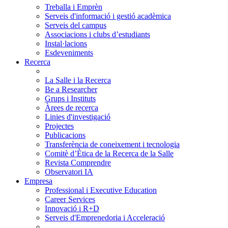
Treballa i Emprèn
Serveis d'informació i gestió acadèmica
Serveis del campus
Associacions i clubs d’estudiants
Instal·lacions
Esdeveniments
Recerca
La Salle i la Recerca
Be a Researcher
Grups i Instituts
Àrees de recerca
Linies d'investigació
Projectes
Publicacions
Transferència de coneixement i tecnologia
Comitè d’Ètica de la Recerca de la Salle
Revista Comprendre
Observatori IA
Empresa
Professional i Executive Education
Career Services
Innovació i R+D
Serveis d'Emprenedoria i Acceleració