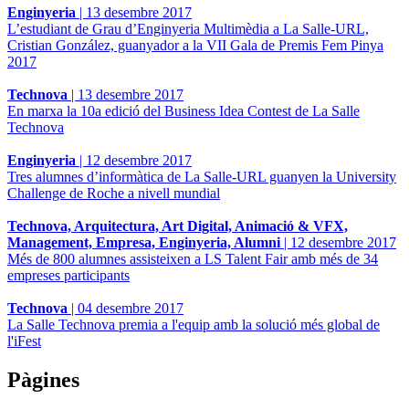
Enginyeria
|
13 desembre 2017
L’estudiant de Grau d’Enginyeria Multimèdia a La Salle-URL,
Cristian González, guanyador a la VII Gala de Premis Fem Pinya
2017
Technova
|
13 desembre 2017
En marxa la 10a edició del Business Idea Contest de La Salle
Technova
Enginyeria
|
12 desembre 2017
Tres alumnes d’informàtica de La Salle-URL guanyen la University
Challenge de Roche a nivell mundial
Technova, Arquitectura, Art Digital, Animació & VFX,
Management, Empresa, Enginyeria, Alumni
|
12 desembre 2017
Més de 800 alumnes assisteixen a LS Talent Fair amb més de 34
empreses participants
Technova
|
04 desembre 2017
La Salle Technova premia a l'equip amb la solució més global de
l'iFest
Pàgines