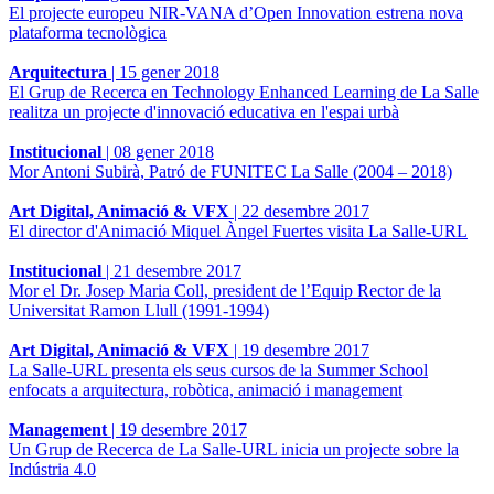
El projecte europeu NIR-VANA d’Open Innovation estrena nova
plataforma tecnològica
Arquitectura
|
15 gener 2018
El Grup de Recerca en Technology Enhanced Learning de La Salle
realitza un projecte d'innovació educativa en l'espai urbà
Institucional
|
08 gener 2018
Mor Antoni Subirà, Patró de FUNITEC La Salle (2004 – 2018)
Art Digital, Animació & VFX
|
22 desembre 2017
El director d'Animació Miquel Àngel Fuertes visita La Salle-URL
Institucional
|
21 desembre 2017
Mor el Dr. Josep Maria Coll, president de l’Equip Rector de la
Universitat Ramon Llull (1991-1994)
Art Digital, Animació & VFX
|
19 desembre 2017
La Salle-URL presenta els seus cursos de la Summer School
enfocats a arquitectura, robòtica, animació i management
Management
|
19 desembre 2017
Un Grup de Recerca de La Salle-URL inicia un projecte sobre la
Indústria 4.0