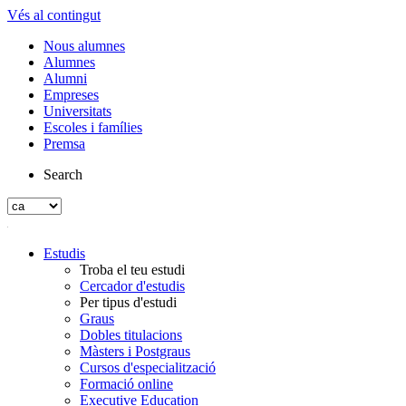
Vés al contingut
Nous alumnes
Alumnes
Alumni
Empreses
Universitats
Escoles i famílies
Premsa
Search
Estudis
Troba el teu estudi
Cercador d'estudis
Per tipus d'estudi
Graus
Dobles titulacions
Màsters i Postgraus
Cursos d'especialització
Formació online
Executive Education