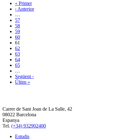
« Primer
‹ Anterior
…
57
58
59
60
61
62
63
64
65
…
Següent ›
Últim »
Carrer de Sant Joan de La Salle, 42
08022 Barcelona
Espanya
Tel.
(+34) 932902400
Estudis