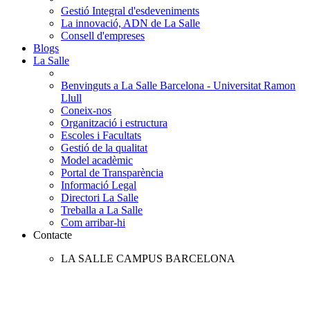
Gestió Integral d'esdeveniments
La innovació, ADN de La Salle
Consell d'empreses
Blogs
La Salle
Benvinguts a La Salle Barcelona - Universitat Ramon
Llull
Coneix-nos
Organització i estructura
Escoles i Facultats
Gestió de la qualitat
Model acadèmic
Portal de Transparència
Informació Legal
Directori La Salle
Treballa a La Salle
Com arribar-hi
Contacte
LA SALLE CAMPUS BARCELONA