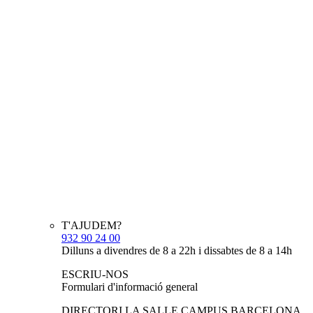
T'AJUDEM?
932 90 24 00
Dilluns a divendres de 8 a 22h i dissabtes de 8 a 14h
ESCRIU-NOS
Formulari d'informació general
DIRECTORI LA SALLE CAMPUS BARCELONA