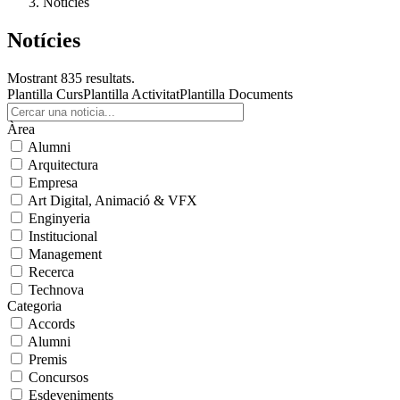
Notícies
Notícies
Mostrant 835 resultats.
Plantilla Curs
Plantilla Activitat
Plantilla Documents
Àrea
Alumni
Arquitectura
Empresa
Art Digital, Animació & VFX
Enginyeria
Institucional
Management
Recerca
Technova
Categoria
Accords
Alumni
Premis
Concursos
Esdeveniments