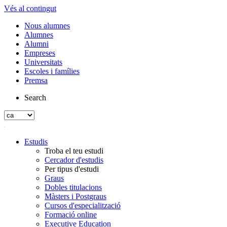
Vés al contingut
Nous alumnes
Alumnes
Alumni
Empreses
Universitats
Escoles i famílies
Premsa
Search
Estudis
Troba el teu estudi
Cercador d'estudis
Per tipus d'estudi
Graus
Dobles titulacions
Màsters i Postgraus
Cursos d'especialització
Formació online
Executive Education