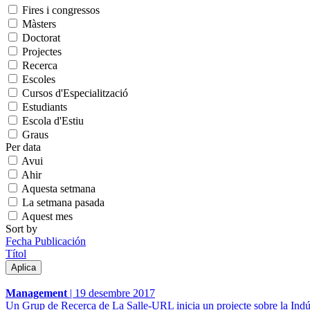
Fires i congressos
Màsters
Doctorat
Projectes
Recerca
Escoles
Cursos d'Especialització
Estudiants
Escola d'Estiu
Graus
Per data
Avui
Ahir
Aquesta setmana
La setmana pasada
Aquest mes
Sort by
Fecha Publicación
Títol
Management
|
19 desembre 2017
Un Grup de Recerca de La Salle-URL inicia un projecte sobre la Indús