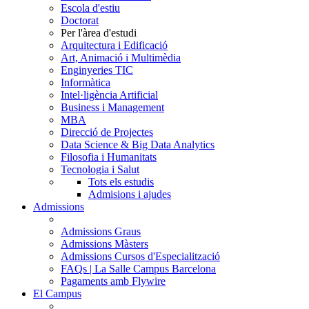
Escola d'estiu
Doctorat
Per l'àrea d'estudi
Arquitectura i Edificació
Art, Animació i Multimèdia
Enginyeries TIC
Informàtica
Intel·ligència Artificial
Business i Management
MBA
Direcció de Projectes
Data Science & Big Data Analytics
Filosofia i Humanitats
Tecnologia i Salut
Tots els estudis
Admisions i ajudes
Admissions
Admissions Graus
Admissions Màsters
Admissions Cursos d'Especialització
FAQs | La Salle Campus Barcelona
Pagaments amb Flywire
El Campus