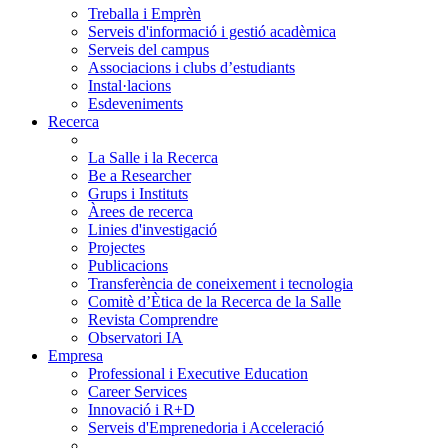
Treballa i Emprèn
Serveis d'informació i gestió acadèmica
Serveis del campus
Associacions i clubs d’estudiants
Instal·lacions
Esdeveniments
Recerca
La Salle i la Recerca
Be a Researcher
Grups i Instituts
Àrees de recerca
Linies d'investigació
Projectes
Publicacions
Transferència de coneixement i tecnologia
Comitè d’Ètica de la Recerca de la Salle
Revista Comprendre
Observatori IA
Empresa
Professional i Executive Education
Career Services
Innovació i R+D
Serveis d'Emprenedoria i Acceleració