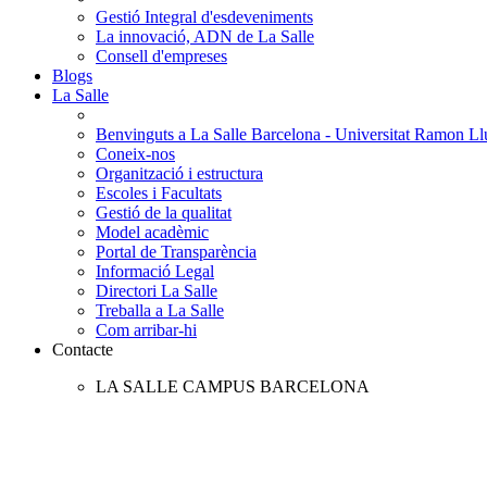
Gestió Integral d'esdeveniments
La innovació, ADN de La Salle
Consell d'empreses
Blogs
La Salle
Benvinguts a La Salle Barcelona - Universitat Ramon Llu
Coneix-nos
Organització i estructura
Escoles i Facultats
Gestió de la qualitat
Model acadèmic
Portal de Transparència
Informació Legal
Directori La Salle
Treballa a La Salle
Com arribar-hi
Contacte
LA SALLE CAMPUS BARCELONA