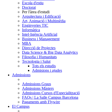
Escola d'estiu
Doctorat
Per l'àrea d'estudi
Arquitectura i Edificació
Art, Animació i Multimèdia
Enginyeries TIC
Informàtica
Intel·ligència Artificial
Business i Management
MBA
Direcció de Projectes
Data Science & Big Data Analytics
Filosofia i Humanitats
Tecnologia i Salut
Tots els estudis
Admisions i ajudes
Admissions
Admissions Graus
Admissions Màsters
Admissions Cursos d'Especialització
FAQs | La Salle Campus Barcelona
Pagaments amb Flywire
El Campus