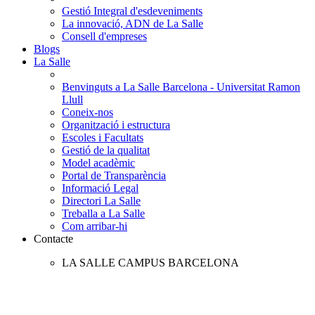
Gestió Integral d'esdeveniments
La innovació, ADN de La Salle
Consell d'empreses
Blogs
La Salle
Benvinguts a La Salle Barcelona - Universitat Ramon
Llull
Coneix-nos
Organització i estructura
Escoles i Facultats
Gestió de la qualitat
Model acadèmic
Portal de Transparència
Informació Legal
Directori La Salle
Treballa a La Salle
Com arribar-hi
Contacte
LA SALLE CAMPUS BARCELONA