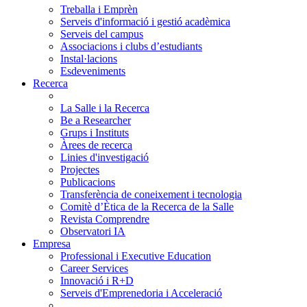
Treballa i Emprèn
Serveis d'informació i gestió acadèmica
Serveis del campus
Associacions i clubs d’estudiants
Instal·lacions
Esdeveniments
Recerca
La Salle i la Recerca
Be a Researcher
Grups i Instituts
Àrees de recerca
Linies d'investigació
Projectes
Publicacions
Transferència de coneixement i tecnologia
Comitè d’Ètica de la Recerca de la Salle
Revista Comprendre
Observatori IA
Empresa
Professional i Executive Education
Career Services
Innovació i R+D
Serveis d'Emprenedoria i Acceleració