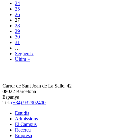
24
25
26
27
28
29
30
31
…
Següent ›
Últim »
Carrer de Sant Joan de La Salle, 42
08022 Barcelona
Espanya
Tel.
(+34) 932902400
Estudis
Admissions
El Campus
Recerca
Empresa