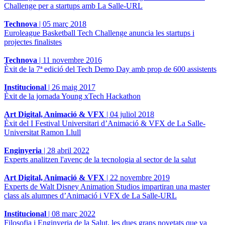
Challenge per a startups amb La Salle-URL
Technova
|
05 març 2018
Euroleague Basketball Tech Challenge anuncia les startups i
projectes finalistes
Technova
|
11 novembre 2016
Èxit de la 7ª edició del Tech Demo Day amb prop de 600 assistents
Institucional
|
26 maig 2017
Èxit de la jornada Young xTech Hackathon
Art Digital, Animació & VFX
|
04 juliol 2018
Èxit del I Festival Universitari d’Animació & VFX de La Salle-
Universitat Ramon Llull
Enginyeria
|
28 abril 2022
Experts analitzen l'avenç de la tecnologia al sector de la salut
Art Digital, Animació & VFX
|
22 novembre 2019
Experts de Walt Disney Animation Studios impartiran una master
class als alumnes d’Animació i VFX de La Salle-URL
Institucional
|
08 març 2022
Filosofia i Enginyeria de la Salut, les dues grans novetats que va