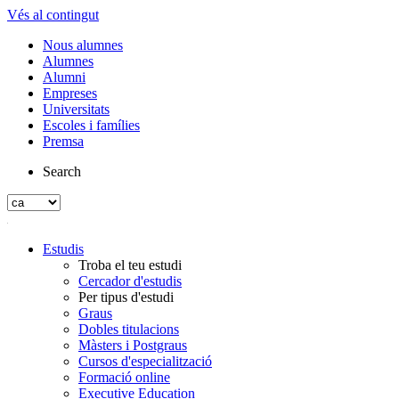
Vés al contingut
Nous alumnes
Alumnes
Alumni
Empreses
Universitats
Escoles i famílies
Premsa
Search
Estudis
Troba el teu estudi
Cercador d'estudis
Per tipus d'estudi
Graus
Dobles titulacions
Màsters i Postgraus
Cursos d'especialització
Formació online
Executive Education