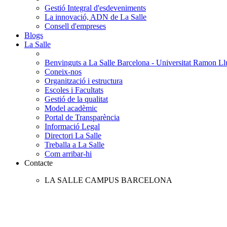
Gestió Integral d'esdeveniments
La innovació, ADN de La Salle
Consell d'empreses
Blogs
La Salle
Benvinguts a La Salle Barcelona - Universitat Ramon Llu
Coneix-nos
Organització i estructura
Escoles i Facultats
Gestió de la qualitat
Model acadèmic
Portal de Transparència
Informació Legal
Directori La Salle
Treballa a La Salle
Com arribar-hi
Contacte
LA SALLE CAMPUS BARCELONA