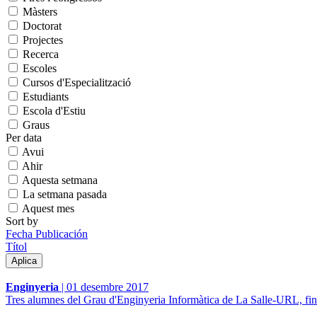
Màsters
Doctorat
Projectes
Recerca
Escoles
Cursos d'Especialització
Estudiants
Escola d'Estiu
Graus
Per data
Avui
Ahir
Aquesta setmana
La setmana pasada
Aquest mes
Sort by
Fecha Publicación
Títol
Enginyeria
|
01 desembre 2017
Tres alumnes del Grau d'Enginyeria Informàtica de La Salle-URL, fina