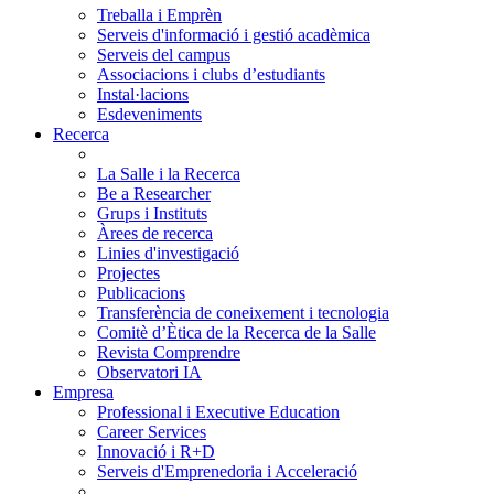
Treballa i Emprèn
Serveis d'informació i gestió acadèmica
Serveis del campus
Associacions i clubs d’estudiants
Instal·lacions
Esdeveniments
Recerca
La Salle i la Recerca
Be a Researcher
Grups i Instituts
Àrees de recerca
Linies d'investigació
Projectes
Publicacions
Transferència de coneixement i tecnologia
Comitè d’Ètica de la Recerca de la Salle
Revista Comprendre
Observatori IA
Empresa
Professional i Executive Education
Career Services
Innovació i R+D
Serveis d'Emprenedoria i Acceleració