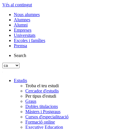
Vés al contingut
Nous alumnes
Alumnes
Alumni
Empreses
Universitats
Escoles i famílies
Premsa
Search
Estudis
Troba el teu estudi
Cercador d'estudis
Per tipus d'estudi
Graus
Dobles titulacions
Màsters i Postgraus
Cursos d'especialització
Formació online
Executive Education