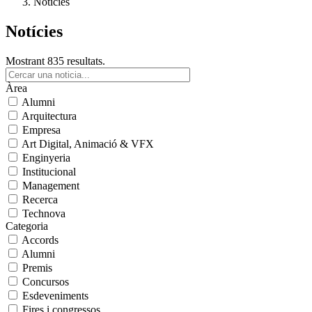
Notícies
Notícies
Mostrant 835 resultats.
Àrea
Alumni
Arquitectura
Empresa
Art Digital, Animació & VFX
Enginyeria
Institucional
Management
Recerca
Technova
Categoria
Accords
Alumni
Premis
Concursos
Esdeveniments
Fires i congressos