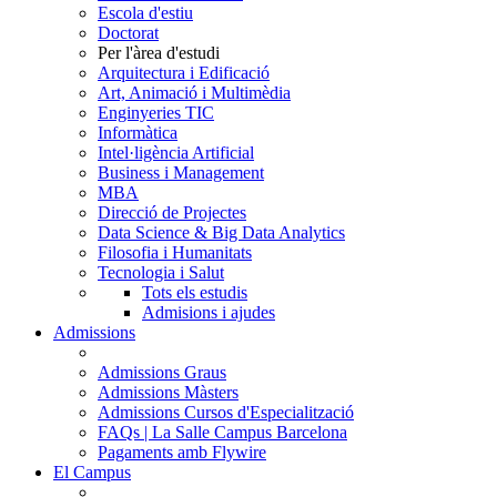
Escola d'estiu
Doctorat
Per l'àrea d'estudi
Arquitectura i Edificació
Art, Animació i Multimèdia
Enginyeries TIC
Informàtica
Intel·ligència Artificial
Business i Management
MBA
Direcció de Projectes
Data Science & Big Data Analytics
Filosofia i Humanitats
Tecnologia i Salut
Tots els estudis
Admisions i ajudes
Admissions
Admissions Graus
Admissions Màsters
Admissions Cursos d'Especialització
FAQs | La Salle Campus Barcelona
Pagaments amb Flywire
El Campus