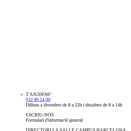
T'AJUDEM?
932 90 24 00
Dilluns a divendres de 8 a 22h i dissabtes de 8 a 14h
ESCRIU-NOS
Formulari d'informació general
DIRECTORI LA SALLE CAMPUS BARCELONA