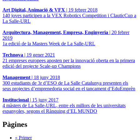
Art Digital, Animació & VFX
|
19 febrer 2018
140 joves participen a la VEX Robotics Competition i ClauticCup a
La Salle-URL
Arquitectura, Management, Empresa, Enginyeria
|
20 febrer
2019
1a edició de la Masters Week de La Salle-URL
Technova
|
19 gener 2021
21 empreses europees aposten per la innovació oberta en la primera
edició del projecte Scale-up Champions
Management
|
18 juny 2018
300 estudiants de 3r d’ESO de La Salle Catalunya presenten els
seus projectes d’emprenedoria social en el tancament d’EduEmprèn
Institucional
|
15 juny 2017
4 màsters de La Salle-URL, entre els millors de les universitats
espanyoles, segons el Rànquing d’EL MUNDO
Pàgines
« Primer