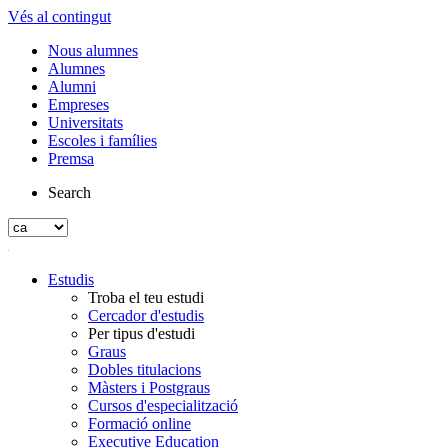
Vés al contingut
Nous alumnes
Alumnes
Alumni
Empreses
Universitats
Escoles i famílies
Premsa
Search
Estudis
Troba el teu estudi
Cercador d'estudis
Per tipus d'estudi
Graus
Dobles titulacions
Màsters i Postgraus
Cursos d'especialització
Formació online
Executive Education