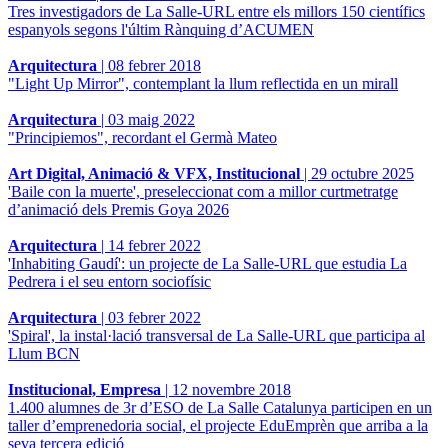
Tres investigadors de La Salle-URL entre els millors 150 científics
espanyols segons l'últim Rànquing d’ACUMEN
Arquitectura
|
08 febrer 2018
"Light Up Mirror", contemplant la llum reflectida en un mirall
Arquitectura
|
03 maig 2022
"Principiemos", recordant el Germà Mateo
Art Digital, Animació & VFX, Institucional
|
29 octubre 2025
'Baile con la muerte', preseleccionat com a millor curtmetratge
d’animació dels Premis Goya 2026
Arquitectura
|
14 febrer 2022
'Inhabiting Gaudí': un projecte de La Salle-URL que estudia La
Pedrera i el seu entorn sociofísic
Arquitectura
|
03 febrer 2022
'Spiral', la instal·lació transversal de La Salle-URL que participa al
Llum BCN
Institucional, Empresa
|
12 novembre 2018
1.400 alumnes de 3r d’ESO de La Salle Catalunya participen en un
taller d’emprenedoria social, el projecte EduEmprèn que arriba a la
seva tercera edició