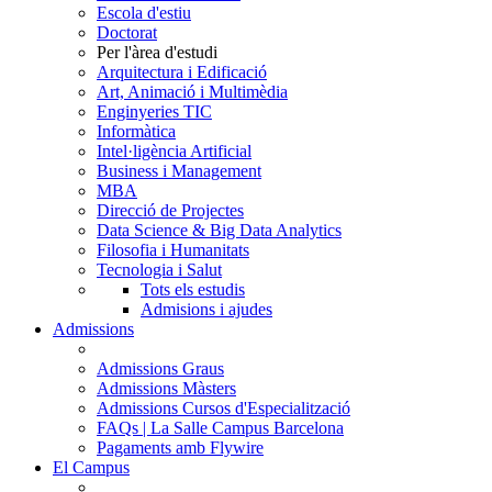
Escola d'estiu
Doctorat
Per l'àrea d'estudi
Arquitectura i Edificació
Art, Animació i Multimèdia
Enginyeries TIC
Informàtica
Intel·ligència Artificial
Business i Management
MBA
Direcció de Projectes
Data Science & Big Data Analytics
Filosofia i Humanitats
Tecnologia i Salut
Tots els estudis
Admisions i ajudes
Admissions
Admissions Graus
Admissions Màsters
Admissions Cursos d'Especialització
FAQs | La Salle Campus Barcelona
Pagaments amb Flywire
El Campus