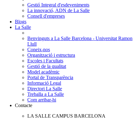
Gestió Integral d'esdeveniments
La innovació, ADN de La Salle
Consell d'empreses
Blogs
La Salle
Benvinguts a La Salle Barcelona - Universitat Ramon
Llull
Coneix-nos
Organització i estructura
Escoles i Facultats
Gestió de la qualitat
Model acadèmic
Portal de Transparència
Informació Legal
Directori La Salle
Treballa a La Salle
Com arribar-hi
Contacte
LA SALLE CAMPUS BARCELONA