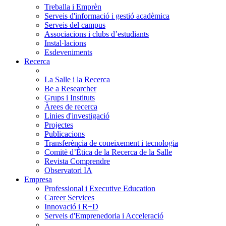
Treballa i Emprèn
Serveis d'informació i gestió acadèmica
Serveis del campus
Associacions i clubs d’estudiants
Instal·lacions
Esdeveniments
Recerca
La Salle i la Recerca
Be a Researcher
Grups i Instituts
Àrees de recerca
Linies d'investigació
Projectes
Publicacions
Transferència de coneixement i tecnologia
Comitè d’Ètica de la Recerca de la Salle
Revista Comprendre
Observatori IA
Empresa
Professional i Executive Education
Career Services
Innovació i R+D
Serveis d'Emprenedoria i Acceleració