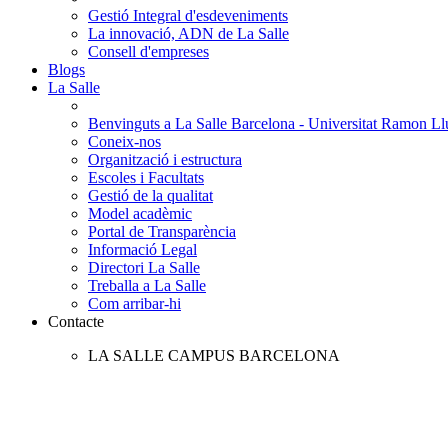
Gestió Integral d'esdeveniments
La innovació, ADN de La Salle
Consell d'empreses
Blogs
La Salle
Benvinguts a La Salle Barcelona - Universitat Ramon Llu
Coneix-nos
Organització i estructura
Escoles i Facultats
Gestió de la qualitat
Model acadèmic
Portal de Transparència
Informació Legal
Directori La Salle
Treballa a La Salle
Com arribar-hi
Contacte
LA SALLE CAMPUS BARCELONA