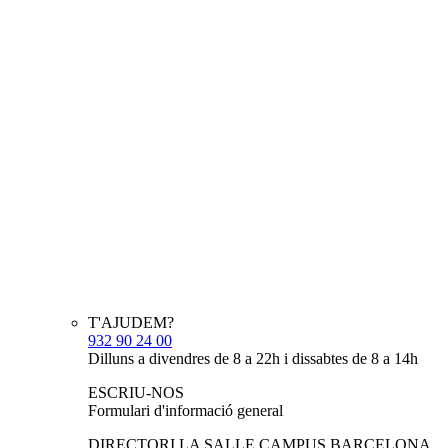
T'AJUDEM?
932 90 24 00
Dilluns a divendres de 8 a 22h i dissabtes de 8 a 14h
ESCRIU-NOS
Formulari d'informació general
DIRECTORI LA SALLE CAMPUS BARCELONA