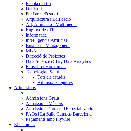
Escola d'estiu
Doctorat
Per l'àrea d'estudi
Arquitectura i Edificació
Art, Animació i Multimèdia
Enginyeries TIC
Informàtica
Intel·ligència Artificial
Business i Management
MBA
Direcció de Projectes
Data Science & Big Data Analytics
Filosofia i Humanitats
Tecnologia i Salut
Tots els estudis
Admisions i ajudes
Admissions
Admissions Graus
Admissions Màsters
Admissions Cursos d'Especialització
FAQs | La Salle Campus Barcelona
Pagaments amb Flywire
El Campus