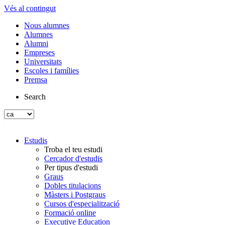
Vés al contingut
Nous alumnes
Alumnes
Alumni
Empreses
Universitats
Escoles i famílies
Premsa
Search
Estudis
Troba el teu estudi
Cercador d'estudis
Per tipus d'estudi
Graus
Dobles titulacions
Màsters i Postgraus
Cursos d'especialització
Formació online
Executive Education