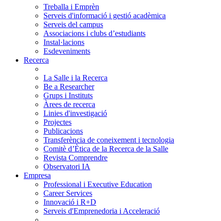
Treballa i Emprèn
Serveis d'informació i gestió acadèmica
Serveis del campus
Associacions i clubs d’estudiants
Instal·lacions
Esdeveniments
Recerca
La Salle i la Recerca
Be a Researcher
Grups i Instituts
Àrees de recerca
Linies d'investigació
Projectes
Publicacions
Transferència de coneixement i tecnologia
Comitè d’Ètica de la Recerca de la Salle
Revista Comprendre
Observatori IA
Empresa
Professional i Executive Education
Career Services
Innovació i R+D
Serveis d'Emprenedoria i Acceleració