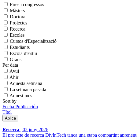
Fires i congressos
Màsters
Doctorat
Projectes
Recerca
Escoles
Cursos d'Especialització
Estudiants
Escola d'Estiu
Graus
Per data
Avui
Ahir
Aquesta setmana
La setmana pasada
Aquest mes
Sort by
Fecha Publicación
Títol
Recerca
|
02 juny 2026
El projecte de recerca DivInTech tanca una etapa compartint aprenentat