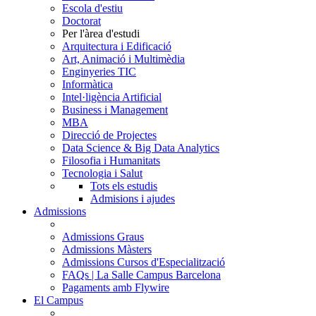
Escola d'estiu
Doctorat
Per l'àrea d'estudi
Arquitectura i Edificació
Art, Animació i Multimèdia
Enginyeries TIC
Informàtica
Intel·ligència Artificial
Business i Management
MBA
Direcció de Projectes
Data Science & Big Data Analytics
Filosofia i Humanitats
Tecnologia i Salut
Tots els estudis
Admisions i ajudes
Admissions
Admissions Graus
Admissions Màsters
Admissions Cursos d'Especialització
FAQs | La Salle Campus Barcelona
Pagaments amb Flywire
El Campus