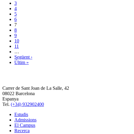
3
4
5
6
7
8
9
10
11
…
Següent ›
Últim »
Carrer de Sant Joan de La Salle, 42
08022 Barcelona
Espanya
Tel.
(+34) 932902400
Estudis
Admissions
El Campus
Recerca