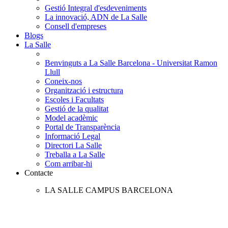
Gestió Integral d'esdeveniments
La innovació, ADN de La Salle
Consell d'empreses
Blogs
La Salle
Benvinguts a La Salle Barcelona - Universitat Ramon
Llull
Coneix-nos
Organització i estructura
Escoles i Facultats
Gestió de la qualitat
Model acadèmic
Portal de Transparència
Informació Legal
Directori La Salle
Treballa a La Salle
Com arribar-hi
Contacte
LA SALLE CAMPUS BARCELONA