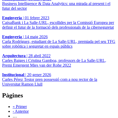
Business Intelligence & Data Analytics: una mirada al present i el
futur del sector
Enginyeria
|
01 febrer 2023
CaixaBank i La Salle-URL, escollides per la Comissió Europea per
definir el futur de la formació dels professionals de la ciberseguretat
Enginyeria
|
14 maig 2026
Carla Rodríguez, estudiant de La Salle-URL, premiada pel seu TFG
sobre robòtica i seguretat en espais públics
Arquitectura
|
28 abril 2022
Carles Baiges i Cristina Gamboa, professors de La Salle-URL,
Premi Emergent Mies van der Rohe 2022
Institucional
|
20 gener 2026
Carles Pérez Testor pren possessió com a nou rector de la
Universitat Ramon Llull
Pàgines
« Primer
‹ Anterior
…