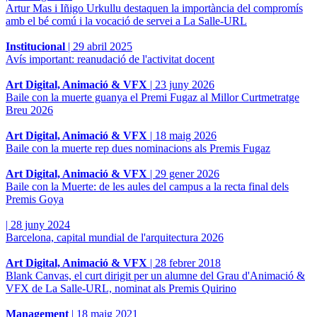
Artur Mas i Iñigo Urkullu destaquen la importància del compromís
amb el bé comú i la vocació de servei a La Salle-URL
Institucional
|
29 abril 2025
Avís important: reanudació de l'activitat docent
Art Digital, Animació & VFX
|
23 juny 2026
Baile con la muerte guanya el Premi Fugaz al Millor Curtmetratge
Breu 2026
Art Digital, Animació & VFX
|
18 maig 2026
Baile con la muerte rep dues nominacions als Premis Fugaz
Art Digital, Animació & VFX
|
29 gener 2026
Baile con la Muerte: de les aules del campus a la recta final dels
Premis Goya
|
28 juny 2024
Barcelona, capital mundial de l'arquitectura 2026
Art Digital, Animació & VFX
|
28 febrer 2018
Blank Canvas, el curt dirigit per un alumne del Grau d'Animació &
VFX de La Salle-URL, nominat als Premis Quirino
Management
|
18 maig 2021