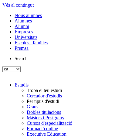
Vés al contingut
Nous alumnes
Alumnes
Alumni
Empreses
Universitats
Escoles i famílies
Premsa
Search
Estudis
Troba el teu estudi
Cercador d'estudis
Per tipus d'estudi
Graus
Dobles titulacions
Màsters i Postgraus
Cursos d'especialització
Formació online
Executive Education