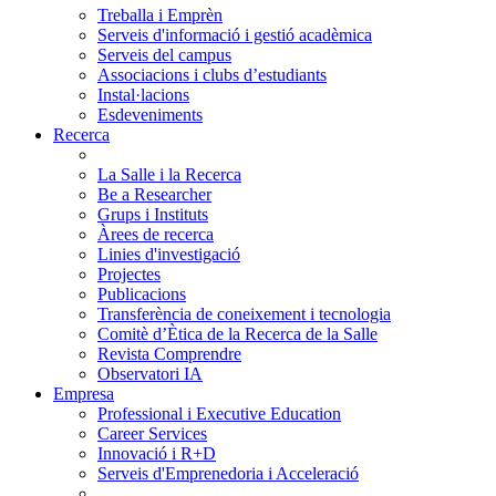
Treballa i Emprèn
Serveis d'informació i gestió acadèmica
Serveis del campus
Associacions i clubs d’estudiants
Instal·lacions
Esdeveniments
Recerca
La Salle i la Recerca
Be a Researcher
Grups i Instituts
Àrees de recerca
Linies d'investigació
Projectes
Publicacions
Transferència de coneixement i tecnologia
Comitè d’Ètica de la Recerca de la Salle
Revista Comprendre
Observatori IA
Empresa
Professional i Executive Education
Career Services
Innovació i R+D
Serveis d'Emprenedoria i Acceleració