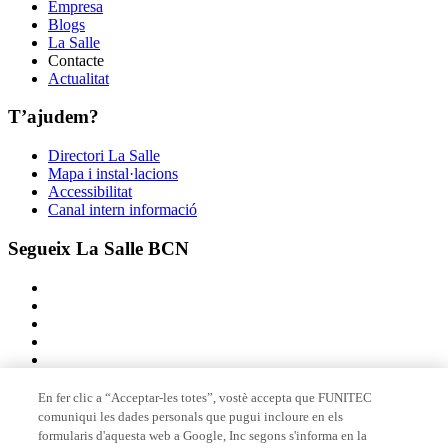
Empresa
Blogs
La Salle
Contacte
Actualitat
T’ajudem?
Directori La Salle
Mapa i instal·lacions
Accessibilitat
Canal intern informació
Segueix La Salle BCN
En fer clic a “Acceptar-les totes”, vostè accepta que FUNITEC
comuniqui les dades personals que pugui incloure en els
Membre de
formularis d'aquesta web a Google, Inc segons s'informa en la