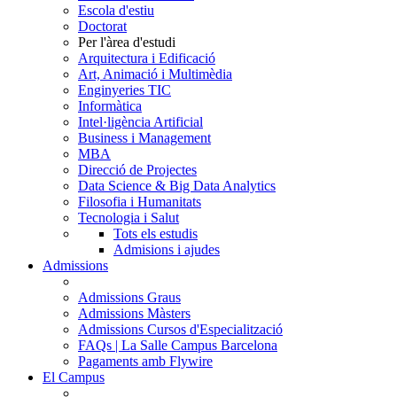
Escola d'estiu
Doctorat
Per l'àrea d'estudi
Arquitectura i Edificació
Art, Animació i Multimèdia
Enginyeries TIC
Informàtica
Intel·ligència Artificial
Business i Management
MBA
Direcció de Projectes
Data Science & Big Data Analytics
Filosofia i Humanitats
Tecnologia i Salut
Tots els estudis
Admisions i ajudes
Admissions
Admissions Graus
Admissions Màsters
Admissions Cursos d'Especialització
FAQs | La Salle Campus Barcelona
Pagaments amb Flywire
El Campus