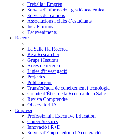
Treballa i Emprèn
Serveis d'informació i gestió acadèmica
Serveis del campus
Associacions i clubs d’estudiants
Instal·lacions
Esdeveniments
Recerca
La Salle i la Recerca
Be a Researcher
Grups i Instituts
Àrees de recerca
Linies d'investigació
Projectes
Publicacions
Transferència de coneixement i tecnologia
Comitè d’Ètica de la Recerca de la Salle
Revista Comprendre
Observatori IA
Empresa
Professional i Executive Education
Career Services
Innovació i R+D
Serveis d'Emprenedoria i Acceleració