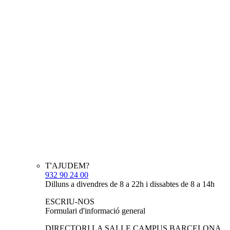
T'AJUDEM?
932 90 24 00
Dilluns a divendres de 8 a 22h i dissabtes de 8 a 14h
ESCRIU-NOS
Formulari d'informació general
DIRECTORI LA SALLE CAMPUS BARCELONA