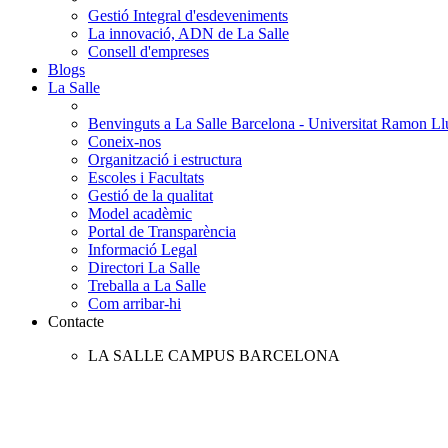
Gestió Integral d'esdeveniments
La innovació, ADN de La Salle
Consell d'empreses
Blogs
La Salle
Benvinguts a La Salle Barcelona - Universitat Ramon Llu
Coneix-nos
Organització i estructura
Escoles i Facultats
Gestió de la qualitat
Model acadèmic
Portal de Transparència
Informació Legal
Directori La Salle
Treballa a La Salle
Com arribar-hi
Contacte
LA SALLE CAMPUS BARCELONA