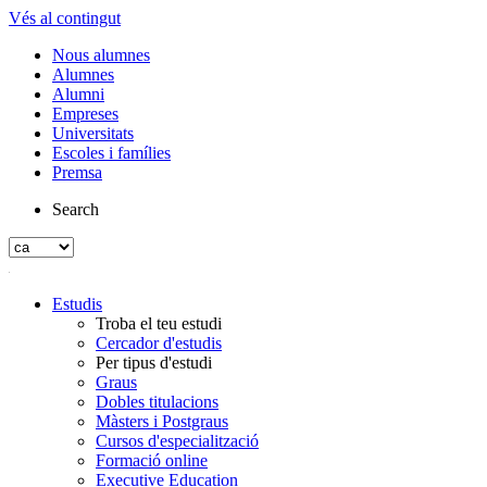
Vés al contingut
Nous alumnes
Alumnes
Alumni
Empreses
Universitats
Escoles i famílies
Premsa
Search
Estudis
Troba el teu estudi
Cercador d'estudis
Per tipus d'estudi
Graus
Dobles titulacions
Màsters i Postgraus
Cursos d'especialització
Formació online
Executive Education