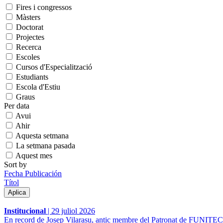
Fires i congressos
Màsters
Doctorat
Projectes
Recerca
Escoles
Cursos d'Especialització
Estudiants
Escola d'Estiu
Graus
Per data
Avui
Ahir
Aquesta setmana
La setmana pasada
Aquest mes
Sort by
Fecha Publicación
Títol
Institucional
|
29 juliol 2026
En record de Josep Vilarasu, antic membre del Patronat de FUNITEC