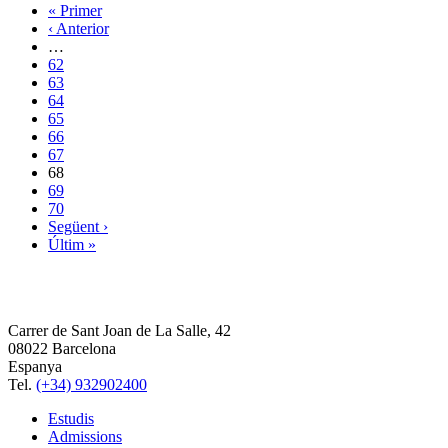
« Primer
‹ Anterior
…
62
63
64
65
66
67
68
69
70
Següent ›
Últim »
Carrer de Sant Joan de La Salle, 42
08022 Barcelona
Espanya
Tel.
(+34) 932902400
Estudis
Admissions