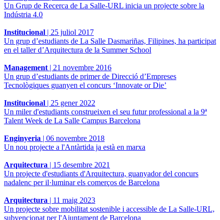
Un Grup de Recerca de La Salle-URL inicia un projecte sobre la
Indústria 4.0
Institucional
|
25 juliol 2017
Un grup d’estudiants de La Salle Dasmariñas, Filipines, ha participat
en el taller d’Arquitectura de la Summer School
Management
|
21 novembre 2016
Un grup d’estudiants de primer de Direcció d’Empreses
Tecnològiques guanyen el concurs ‘Innovate or Die’
Institucional
|
25 gener 2022
Un miler d'estudiants construeixen el seu futur professional a la 9ª
Talent Week de La Salle Campus Barcelona
Enginyeria
|
06 novembre 2018
Un nou projecte a l'Antàrtida ja està en marxa
Arquitectura
|
15 desembre 2021
Un projecte d'estudiants d'Arquitectura, guanyador del concurs
nadalenc per il·luminar els comerços de Barcelona
Arquitectura
|
11 maig 2023
Un projecte sobre mobilitat sostenible i accessible de La Salle-URL,
subvencionat per l'Ajuntament de Barcelona