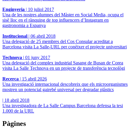
Enginyeria
|
10 juliol 2017
Una de les nostres alumnes del Màster en Social Media, ocupa el
sisè lloc en el rànquing de top influencers d’Instagram en
gastronomia a Espanya
Institucional
|
06 abril 2018
Una delegació de 25 membres del Cos Consular acreditat a
Barcelona visita La Salle-URL per conèixer el projecte universitari
Technova
|
01 juny 2017
Una delegació del complex industrial Sasang de Busan de Corea
visita La Salle Technova en un projecte de transferència tecnològi
Recerca
|
15 abril 2026
Una investigació internacional descobreix que els microorganismes
mostren un potencial gairebé universal per degradar plàstics
|
18 abril 2018
Una investigadora de La Salle Campus Barcelona defensa la tesi
1.000 de la URL
Pàgines