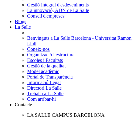
Gestió Integral d'esdeveniments
La innovació, ADN de La Salle
Consell d'empreses
Blogs
La Salle
Benvinguts a La Salle Barcelona - Universitat Ramon
Llull
Coneix-nos
Organització i estructura
Escoles i Facultats
Gestió de la qualitat
Model acadèmic
Portal de Transparència
Informació Legal
Directori La Salle
Treballa a La Salle
Com arribar-hi
Contacte
LA SALLE CAMPUS BARCELONA