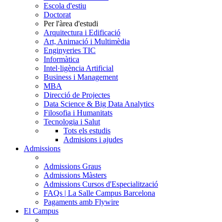
Escola d'estiu
Doctorat
Per l'àrea d'estudi
Arquitectura i Edificació
Art, Animació i Multimèdia
Enginyeries TIC
Informàtica
Intel·ligència Artificial
Business i Management
MBA
Direcció de Projectes
Data Science & Big Data Analytics
Filosofia i Humanitats
Tecnologia i Salut
Tots els estudis
Admisions i ajudes
Admissions
Admissions Graus
Admissions Màsters
Admissions Cursos d'Especialització
FAQs | La Salle Campus Barcelona
Pagaments amb Flywire
El Campus