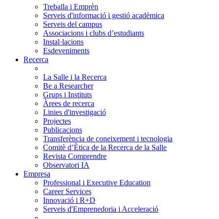
Treballa i Emprèn
Serveis d'informació i gestió acadèmica
Serveis del campus
Associacions i clubs d’estudiants
Instal·lacions
Esdeveniments
Recerca
La Salle i la Recerca
Be a Researcher
Grups i Instituts
Àrees de recerca
Linies d'investigació
Projectes
Publicacions
Transferència de coneixement i tecnologia
Comitè d’Ètica de la Recerca de la Salle
Revista Comprendre
Observatori IA
Empresa
Professional i Executive Education
Career Services
Innovació i R+D
Serveis d'Emprenedoria i Acceleració