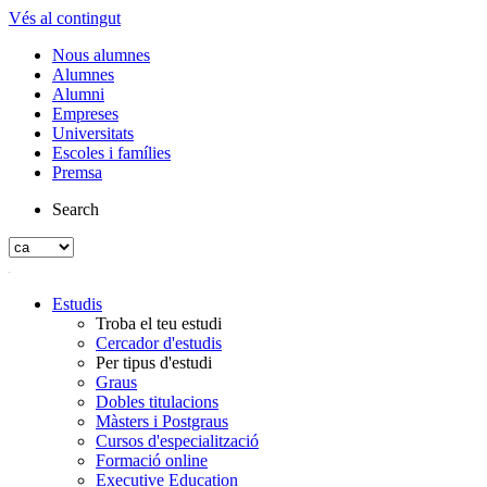
Vés al contingut
Nous alumnes
Alumnes
Alumni
Empreses
Universitats
Escoles i famílies
Premsa
Search
Estudis
Troba el teu estudi
Cercador d'estudis
Per tipus d'estudi
Graus
Dobles titulacions
Màsters i Postgraus
Cursos d'especialització
Formació online
Executive Education