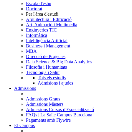
Escola d'estiu
Doctorat
Per l'àrea d'estudi
Arquitectura i Edificació
Art, Animació i Multimèdia
Enginyeries TIC
Informàtica
Intel·ligència Artificial
Business i Management
MBA
Direcció de Projectes
Data Science & Big Data Analytics
Filosofia i Humanitats
Tecnologia i Salut
Tots els estudis
Admisions i ajudes
Admissions
Admissions Graus
Admissions Màsters
Admissions Cursos d'Especialització
FAQs | La Salle Campus Barcelona
Pagaments amb Flywire
El Campus