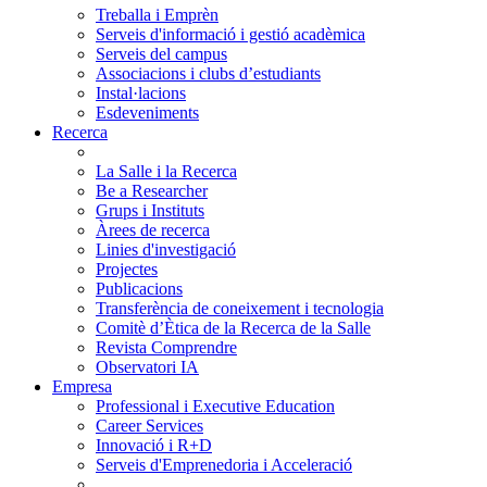
Treballa i Emprèn
Serveis d'informació i gestió acadèmica
Serveis del campus
Associacions i clubs d’estudiants
Instal·lacions
Esdeveniments
Recerca
La Salle i la Recerca
Be a Researcher
Grups i Instituts
Àrees de recerca
Linies d'investigació
Projectes
Publicacions
Transferència de coneixement i tecnologia
Comitè d’Ètica de la Recerca de la Salle
Revista Comprendre
Observatori IA
Empresa
Professional i Executive Education
Career Services
Innovació i R+D
Serveis d'Emprenedoria i Acceleració