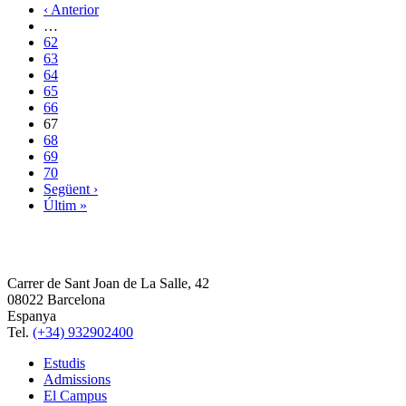
‹ Anterior
…
62
63
64
65
66
67
68
69
70
Següent ›
Últim »
Carrer de Sant Joan de La Salle, 42
08022 Barcelona
Espanya
Tel.
(+34) 932902400
Estudis
Admissions
El Campus