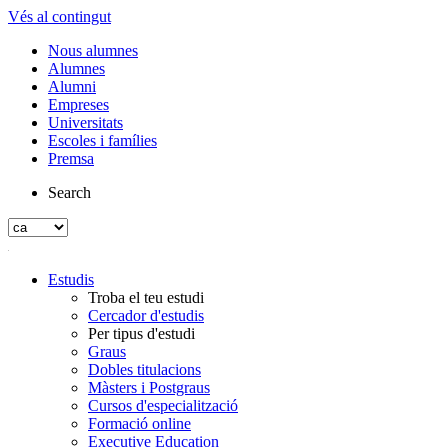
Vés al contingut
Nous alumnes
Alumnes
Alumni
Empreses
Universitats
Escoles i famílies
Premsa
Search
Estudis
Troba el teu estudi
Cercador d'estudis
Per tipus d'estudi
Graus
Dobles titulacions
Màsters i Postgraus
Cursos d'especialització
Formació online
Executive Education