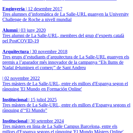
Enginyeria
|
12 desembre 2017
Tres alumnes d’informàtica de La Salle-URL guanyen la University
Challenge de Roche a nivell mundial
Alumni
|
03 juny 2020
Tres alumni de La Salle-URL, membres del grup d’experts català
pel PostCOVID-19
Arquitectura
|
30 novembre 2018
Tres grups d’estudiants d’arquitectura de La Salle-URL guanyen els
premis a l’aparador més innovador de la campanya “Els llums de
Nadal il•luminen el comerç” de Sant Andreu
|
02 novembre 2022
Tres màsters de La Salle-URL, entre els millors d'Espanya segon el
rànquing 'El Mundo en Formación Online'
Institucional
|
15 juliol 2025
Tres màsters de La Salle-URL, entre els millors d’Espanya segons el
rànquing d’“El Mundo”
Institucional
|
30 setembre 2024
Tres màsters en línia de La Salle Campus Barcelona, ​​entre els
millors d'Espanya segons el rànquing 'El Mundo Másters Online'