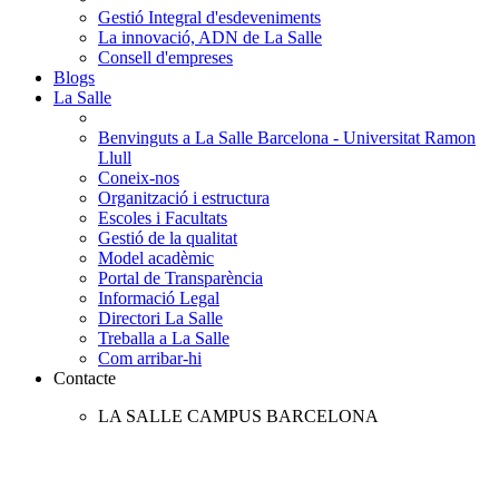
Gestió Integral d'esdeveniments
La innovació, ADN de La Salle
Consell d'empreses
Blogs
La Salle
Benvinguts a La Salle Barcelona - Universitat Ramon
Llull
Coneix-nos
Organització i estructura
Escoles i Facultats
Gestió de la qualitat
Model acadèmic
Portal de Transparència
Informació Legal
Directori La Salle
Treballa a La Salle
Com arribar-hi
Contacte
LA SALLE CAMPUS BARCELONA