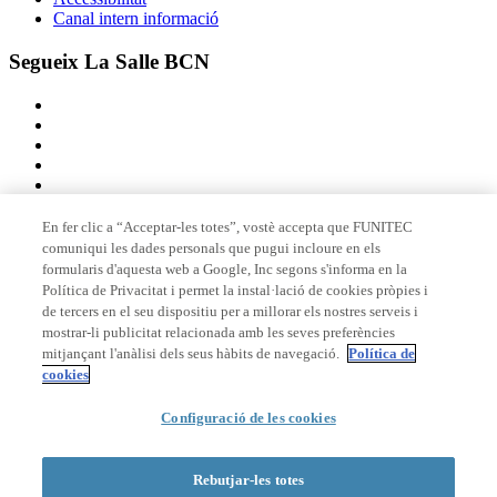
Canal intern informació
Segueix La Salle BCN
En fer clic a “Acceptar-les totes”, vostè accepta que FUNITEC
comuniqui les dades personals que pugui incloure en els
Membre de
formularis d'aquesta web a Google, Inc segons s'informa en la
Política de Privacitat i permet la instal·lació de cookies pròpies i
de tercers en el seu dispositiu per a millorar els nostres serveis i
mostrar-li publicitat relacionada amb les seves preferències
Acreditacions
mitjançant l'anàlisi dels seus hàbits de navegació.
Política de
cookies
Configuració de les cookies
© 2026 La Salle Campus Barcelona - URL |
Avís legal
|
Política de
privacitat
|
Política de cookies
Rebutjar-les totes
Formulari de cerca