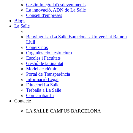
Gestió Integral d'esdeveniments
La innovació, ADN de La Salle
Consell d'empreses
Blogs
La Salle
Benvinguts a La Salle Barcelona - Universitat Ramon
Llull
Coneix-nos
Organització i estructura
Escoles i Facultats
Gestió de la qualitat
Model acadèmic
Portal de Transparència
Informació Legal
Directori La Salle
Treballa a La Salle
Com arribar-hi
Contacte
LA SALLE CAMPUS BARCELONA