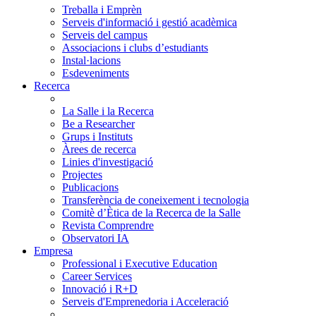
Treballa i Emprèn
Serveis d'informació i gestió acadèmica
Serveis del campus
Associacions i clubs d’estudiants
Instal·lacions
Esdeveniments
Recerca
La Salle i la Recerca
Be a Researcher
Grups i Instituts
Àrees de recerca
Linies d'investigació
Projectes
Publicacions
Transferència de coneixement i tecnologia
Comitè d’Ètica de la Recerca de la Salle
Revista Comprendre
Observatori IA
Empresa
Professional i Executive Education
Career Services
Innovació i R+D
Serveis d'Emprenedoria i Acceleració