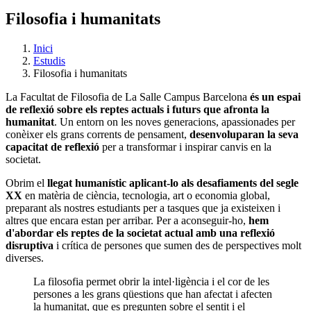
Filosofia i humanitats
Inici
Estudis
Filosofia i humanitats
La Facultat de Filosofia de La Salle Campus Barcelona
és un espai
de reflexió sobre els reptes actuals i futurs que afronta la
humanitat
. Un entorn on les noves generacions, apassionades per
conèixer els grans corrents de pensament,
desenvoluparan la seva
capacitat de reflexió
per a transformar i inspirar canvis en la
societat.
Obrim el
llegat humanístic aplicant-lo als desafiaments del segle
XX
en matèria de ciència, tecnologia, art o economia global,
preparant als nostres estudiants per a tasques que ja existeixen i
altres que encara estan per arribar. Per a aconseguir-ho,
hem
d'abordar els reptes de la societat actual amb una reflexió
disruptiva
i crítica de persones que sumen des de perspectives molt
diverses.
La filosofia permet obrir la intel·ligència i el cor de les
persones a les grans qüestions que han afectat i afecten
la humanitat, que es pregunten sobre el sentit i el