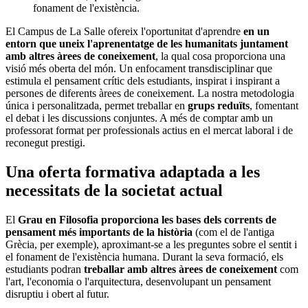
fonament de l'existència.
El Campus de La Salle ofereix l'oportunitat d'aprendre
en un
entorn que uneix l'aprenentatge de les humanitats juntament
amb altres àrees de coneixement
, la qual cosa proporciona una
visió més oberta del món. Un enfocament transdisciplinar que
estimula el pensament crític dels estudiants, inspirat i inspirant a
persones de diferents àrees de coneixement. La nostra metodologia
única i personalitzada, permet treballar en
grups reduïts
, fomentant
el debat i les discussions conjuntes. A més de comptar amb un
professorat format per professionals actius en el mercat laboral i de
reconegut prestigi.
Una oferta formativa adaptada a les
necessitats de la societat actual
El
Grau en Filosofia proporciona les bases dels corrents de
pensament més importants de la història
(com el de l'antiga
Grècia, per exemple), aproximant-se a les preguntes sobre el sentit i
el fonament de l'existència humana. Durant la seva formació, els
estudiants podran
treballar amb altres àrees de coneixement
com
l'art, l'economia o l'arquitectura, desenvolupant un pensament
disruptiu i obert al futur.