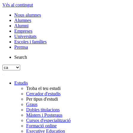
Vés al contingut
Nous alumnes
Alumnes
Alumni
Empreses
Universitats
Escoles i famílies
Premsa
Search
Estudis
Troba el teu estudi
Cercador d'estudis
Per tipus d'estudi
Graus
Dobles titulacions
Màsters i Postgraus
Cursos d'especialització
Formació online
Executive Education