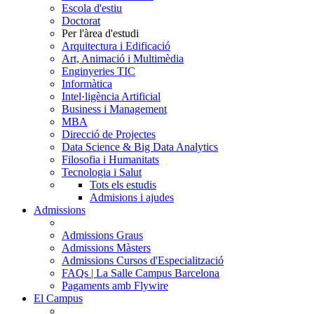
Escola d'estiu
Doctorat
Per l'àrea d'estudi
Arquitectura i Edificació
Art, Animació i Multimèdia
Enginyeries TIC
Informàtica
Intel·ligència Artificial
Business i Management
MBA
Direcció de Projectes
Data Science & Big Data Analytics
Filosofia i Humanitats
Tecnologia i Salut
Tots els estudis
Admisions i ajudes
Admissions
Admissions Graus
Admissions Màsters
Admissions Cursos d'Especialització
FAQs | La Salle Campus Barcelona
Pagaments amb Flywire
El Campus