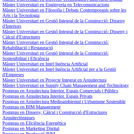
Màster Universitari en Enginyeria en Telecomunicacions
Màster Universitari en Filosofia i Debats Contemporanis sobre les
Arts i la Tecnologia
Màster Universitari en Gestió Integral de la Construcció: Disseny
d'Interiors
Màster Universitari en Gestió Integral de la Construcció: Disseny i
Càlcul d'Estructures
Màster Universitari en Gestió Integral de la Construcció:
Rehabilitació i Restauració
Màster Universitari en Gestió Integral de la Construcció:
Sostenibilitat i Eficiència
Màster Universitari en Intel·ligència Artificial
Màster Universitari en Intel·ligència Artificial per a la Gestió
d'Empreses
Màster Universitari en Projecte Integrat en Arquitectura
Màster Universitari en Supply Chain Management and Technology
Postgrau en Arquitectura Interior. Espais Comercials i Públics
Postgrau en Arquitectura Interior. Espais Privats
Postgrau en Arquitectura Medioambiental i Urbanisme Sostenible
Postgrau en BIM Management
Postgrau en Disseny, Càlcul i Construcció d'Estructures
Arquitectòniques
Postgrau en Eficiència Energètica
Postgrau en Marketing Digital
Postgrau en Producció BIM