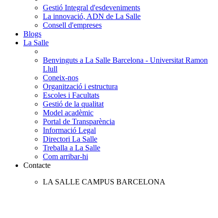
Gestió Integral d'esdeveniments
La innovació, ADN de La Salle
Consell d'empreses
Blogs
La Salle
Benvinguts a La Salle Barcelona - Universitat Ramon
Llull
Coneix-nos
Organització i estructura
Escoles i Facultats
Gestió de la qualitat
Model acadèmic
Portal de Transparència
Informació Legal
Directori La Salle
Treballa a La Salle
Com arribar-hi
Contacte
LA SALLE CAMPUS BARCELONA