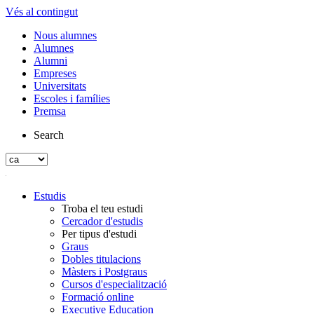
Vés al contingut
Nous alumnes
Alumnes
Alumni
Empreses
Universitats
Escoles i famílies
Premsa
Search
Estudis
Troba el teu estudi
Cercador d'estudis
Per tipus d'estudi
Graus
Dobles titulacions
Màsters i Postgraus
Cursos d'especialització
Formació online
Executive Education