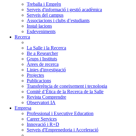
Treballa i Emprèn
Serveis d'informació i gestió acadèmica
Serveis del campus
Associacions i clubs d’estudiants
Instal·lacions
Esdeveniments
Recerca
La Salle i la Recerca
Be a Researcher
Grups i Instituts
Àrees de recerca
Linies d'investigació
Projectes
Publicacions
Transferència de coneixement i tecnologia
Comitè d’Ètica de la Recerca de la Salle
Revista Comprendre
Observatori IA
Empresa
Professional i Executive Education
Career Services
Innovació i R+D
Serveis d'Emprenedoria i Acceleració