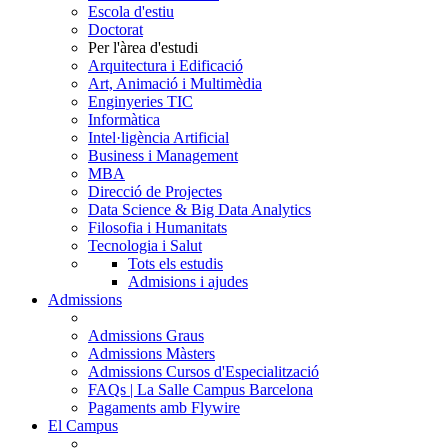
Escola d'estiu
Doctorat
Per l'àrea d'estudi
Arquitectura i Edificació
Art, Animació i Multimèdia
Enginyeries TIC
Informàtica
Intel·ligència Artificial
Business i Management
MBA
Direcció de Projectes
Data Science & Big Data Analytics
Filosofia i Humanitats
Tecnologia i Salut
Tots els estudis
Admisions i ajudes
Admissions
Admissions Graus
Admissions Màsters
Admissions Cursos d'Especialització
FAQs | La Salle Campus Barcelona
Pagaments amb Flywire
El Campus