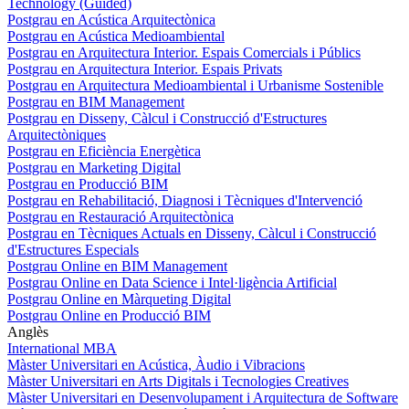
Technology (Guided)
Postgrau en Acústica Arquitectònica
Postgrau en Acústica Medioambiental
Postgrau en Arquitectura Interior. Espais Comercials i Públics
Postgrau en Arquitectura Interior. Espais Privats
Postgrau en Arquitectura Medioambiental i Urbanisme Sostenible
Postgrau en BIM Management
Postgrau en Disseny, Càlcul i Construcció d'Estructures
Arquitectòniques
Postgrau en Eficiència Energètica
Postgrau en Marketing Digital
Postgrau en Producció BIM
Postgrau en Rehabilitació, Diagnosi i Tècniques d'Intervenció
Postgrau en Restauració Arquitectònica
Postgrau en Tècniques Actuals en Disseny, Càlcul i Construcció
d'Estructures Especials
Postgrau Online en BIM Management
Postgrau Online en Data Science i Intel·ligència Artificial
Postgrau Online en Màrqueting Digital
Postgrau Online en Producció BIM
Anglès
International MBA
Màster Universitari en Acústica, Àudio i Vibracions
Màster Universitari en Arts Digitals i Tecnologies Creatives
Màster Universitari en Desenvolupament i Arquitectura de Software