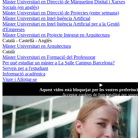
Màster Universitari en Direcció de Màrqueting Digital i Xarxes
Socials (en anglès)
Màster Universitari en Direcció de Projectes (entre setmana)
Màster Universitari en Intel·ligència Artificial
Màster Universitari en Intel·ligència Artificial per a la Gestió
d'Empreses
Màster Universitari en Projecte Integrat en Arquitectura
Català - Castellà - Anglès
Màster Universitari en Arquitectura
Català
Màster Universitari en Formació del Professorat
Per què estudiar un màster a La Salle Campus Barcelona?
Serveis per a l'estudiant
Informació acadèmica
Viure i Allotjar-se
▶
Aquest vídeo està bloquejat per les vostres preferènci
Acceptar cookies de funcionalitat per veure