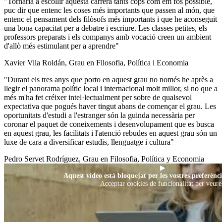
"Tornaria a escollir aquesta carrera tants cops com em fos possible,
puc dir que entenc les coses més importants que passen al món, que
entenc el pensament dels filòsofs més importants i que he aconseguit
una bona capacitat per a debatre i escriure. Les classes petites, els
professors preparats i els companys amb vocació creen un ambient
d'allò més estimulant per a aprendre"
Xavier Vila Roldán, Grau en Filosofia, Política i Economia
"Durant els tres anys que porto en aquest grau no només he après a
llegir el panorama polític local i internacional molt millor, si no que a
més m'ha fet créixer intel·lectualment per sobre de qualsevol
expectativa que pogués haver tingut abans de començar el grau. Les
oportunitats d'estudi a l'estranger són la guinda necessària per
coronar el paquet de coneixements i desenvolupament que es busca
en aquest grau, les facilitats i l'atenció rebudes en aquest grau són un
luxe de cara a diversificar estudis, llenguatge i cultura"
Pedro Servet Rodríguez, Grau en Filosofia, Política y Economia
▶
Aquest vídeo està bloquejat per les vostres preferènci
Acceptar cookies de funcionalitat per veure