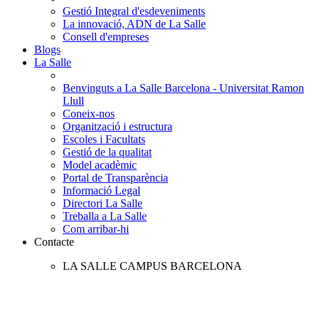
Gestió Integral d'esdeveniments
La innovació, ADN de La Salle
Consell d'empreses
Blogs
La Salle
Benvinguts a La Salle Barcelona - Universitat Ramon
Llull
Coneix-nos
Organització i estructura
Escoles i Facultats
Gestió de la qualitat
Model acadèmic
Portal de Transparència
Informació Legal
Directori La Salle
Treballa a La Salle
Com arribar-hi
Contacte
LA SALLE CAMPUS BARCELONA