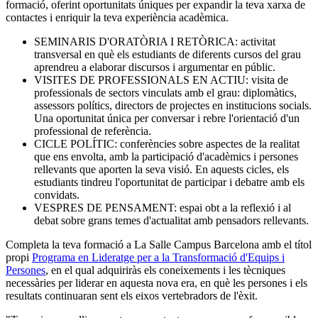
formació, oferint oportunitats úniques per expandir la teva xarxa de
contactes i enriquir la teva experiència acadèmica.
SEMINARIS D'ORATÒRIA I RETÒRICA: activitat
transversal en què els estudiants de diferents cursos del grau
aprendreu a elaborar discursos i argumentar en públic.
VISITES DE PROFESSIONALS EN ACTIU: visita de
professionals de sectors vinculats amb el grau: diplomàtics,
assessors polítics, directors de projectes en institucions socials.
Una oportunitat única per conversar i rebre l'orientació d'un
professional de referència.
CICLE POLÍTIC: conferències sobre aspectes de la realitat
que ens envolta, amb la participació d'acadèmics i persones
rellevants que aporten la seva visió. En aquests cicles, els
estudiants tindreu l'oportunitat de participar i debatre amb els
convidats.
VESPRES DE PENSAMENT: espai obt a la reflexió i al
debat sobre grans temes d'actualitat amb pensadors rellevants.
Completa la teva formació a La Salle Campus Barcelona amb el títol
propi
Programa en Lideratge per a la Transformació d'Equips i
Persones
, en el qual adquiriràs els coneixements i les tècniques
necessàries per liderar en aquesta nova era, en què les persones i els
resultats continuaran sent els eixos vertebradors de l'èxit.