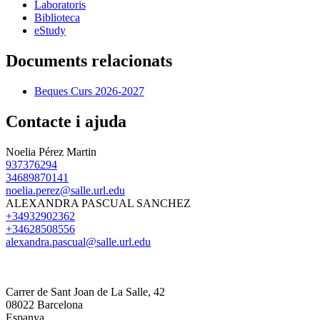
Laboratoris
Biblioteca
eStudy
Documents relacionats
Beques Curs 2026-2027
Contacte i ajuda
Noelia Pérez Martin
937376294
34689870141
noelia.perez@salle.url.edu
ALEXANDRA PASCUAL SANCHEZ
+34932902362
+34628508556
alexandra.pascual@salle.url.edu
Carrer de Sant Joan de La Salle, 42
08022 Barcelona
Espanya