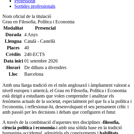
Professorat
Sortides professionals
Nom oficial de la titulació
Grau en Filosofia, Política i Economia
Modalitat
Presencial
Durada
4 Anys
Llengua
Català - Castellà
Places
40
Crèdits
240-ECTS
Data inici
01 setembre 2026
Horari
De dilluns a divendres
Lloc
Barcelona
Amb una llarga tradició en el món anglosaxó i àmpliament valorat a
nivell europeu i americà, el Grau en Filosofia, Política i Economia
està dirigit a estudiants que volen comprendre i analitzar els
fenòmens actuals de la societat, especialment pel que fa a la política i
l'economia, i reflexionar-hi, desenvolupant el seu pensament crític i
amb passió per les decisions i debats que configuren el futur.
A través de la combinació d'aquestes tres disciplines
-filosofia,
ciència política i economia-
i amb una sòlida base en la tradició
humanista occidental, adquiriràs els coneixements i
habilitats