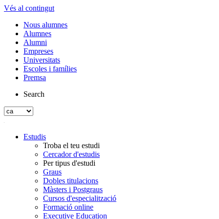
Vés al contingut
Nous alumnes
Alumnes
Alumni
Empreses
Universitats
Escoles i famílies
Premsa
Search
Estudis
Troba el teu estudi
Cercador d'estudis
Per tipus d'estudi
Graus
Dobles titulacions
Màsters i Postgraus
Cursos d'especialització
Formació online
Executive Education