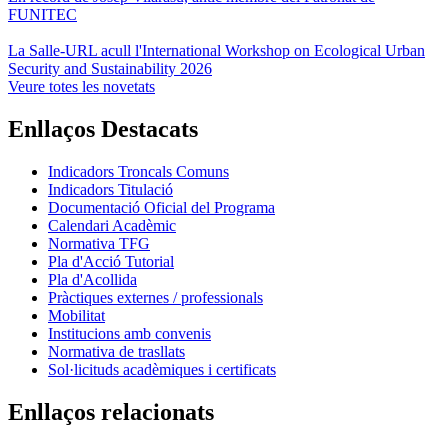
FUNITEC
La Salle-URL acull l'International Workshop on Ecological Urban
Security and Sustainability 2026
Veure totes les novetats
Enllaços Destacats
Indicadors Troncals Comuns
Indicadors Titulació
Documentació Oficial del Programa
Calendari Acadèmic
Normativa TFG
Pla d'Acció Tutorial
Pla d'Acollida
Pràctiques externes / professionals
Mobilitat
Institucions amb convenis
Normativa de trasllats
Sol·licituds acadèmiques i certificats
Enllaços relacionats