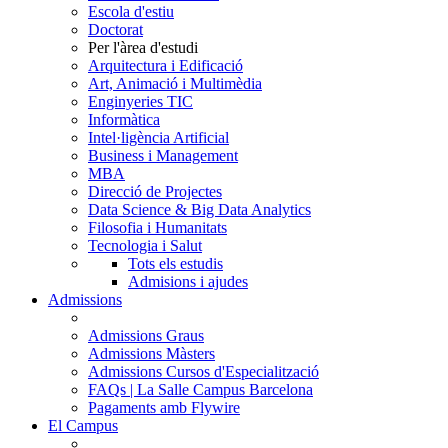
Escola d'estiu
Doctorat
Per l'àrea d'estudi
Arquitectura i Edificació
Art, Animació i Multimèdia
Enginyeries TIC
Informàtica
Intel·ligència Artificial
Business i Management
MBA
Direcció de Projectes
Data Science & Big Data Analytics
Filosofia i Humanitats
Tecnologia i Salut
Tots els estudis
Admisions i ajudes
Admissions
Admissions Graus
Admissions Màsters
Admissions Cursos d'Especialització
FAQs | La Salle Campus Barcelona
Pagaments amb Flywire
El Campus