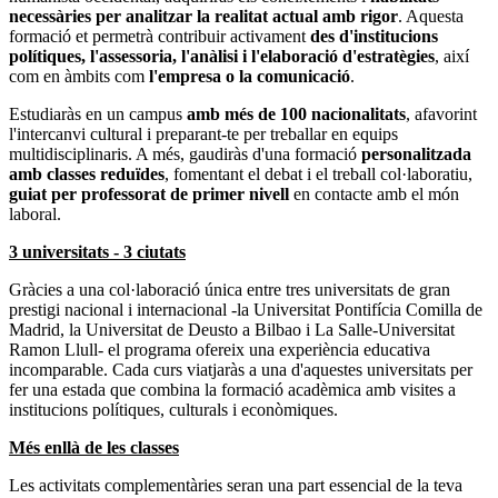
necessàries per analitzar la realitat actual amb rigor
. Aquesta
formació et permetrà contribuir activament
des d'institucions
polítiques, l'assessoria, l'anàlisi i l'elaboració d'estratègies
, així
com en àmbits com
l'empresa o la comunicació
.
Estudiaràs en un campus
amb més de 100 nacionalitats
, afavorint
l'intercanvi cultural i preparant-te per treballar en equips
multidisciplinaris. A més, gaudiràs d'una formació
personalitzada
amb classes reduïdes
, fomentant el debat i el treball col·laboratiu,
guiat per professorat de primer nivell
en contacte amb el món
laboral.
3 universitats - 3 ciutats
Gràcies a una col·laboració única entre tres universitats de gran
prestigi nacional i internacional -la Universitat Pontifícia Comilla de
Madrid, la Universitat de Deusto a Bilbao i La Salle-Universitat
Ramon Llull- el programa ofereix una experiència educativa
incomparable. Cada curs viatjaràs a una d'aquestes universitats per
fer una estada que combina la formació acadèmica amb visites a
institucions polítiques, culturals i econòmiques.
Més enllà de les classes
Les activitats complementàries seran una part essencial de la teva