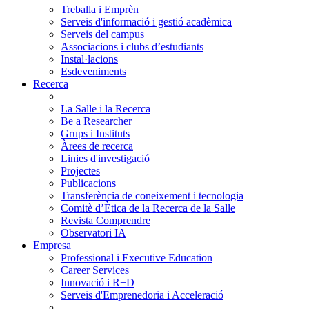
Treballa i Emprèn
Serveis d'informació i gestió acadèmica
Serveis del campus
Associacions i clubs d’estudiants
Instal·lacions
Esdeveniments
Recerca
La Salle i la Recerca
Be a Researcher
Grups i Instituts
Àrees de recerca
Linies d'investigació
Projectes
Publicacions
Transferència de coneixement i tecnologia
Comitè d’Ètica de la Recerca de la Salle
Revista Comprendre
Observatori IA
Empresa
Professional i Executive Education
Career Services
Innovació i R+D
Serveis d'Emprenedoria i Acceleració