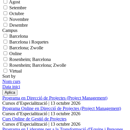
Agost
Setembre
Octubre
Novembre
Desembre
Campus
Barcelona
Barcelona i Roquetes
Barcelona; Zwolle
Online
Rosenheim; Barcelona
Rosenheim; Barcelona; Zwolle
Virtual
Sort by
Nom curs
Data inici
Programa en Direcció de Projectes (Project Management)
Cursos d’Especialització |
13 octubre 2026
Programa Online en Direcció de Projectes (Project Management)
Cursos d’Especialització |
13 octubre 2026
Curs Online de Gestió de Projectes
Cursos d’Especialització |
13 octubre 2026
Programa en Lideratge per a la Transformació d'Equips i Persones