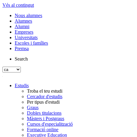
Vés al contingut
Nous alumnes
Alumnes
Alumni
Empreses
Universitats
Escoles i famílies
Premsa
Search
Estudis
Troba el teu estudi
Cercador d'estudis
Per tipus d'estudi
Graus
Dobles titulacions
Màsters i Postgraus
Cursos d'especialització
Formació online
Executive Education