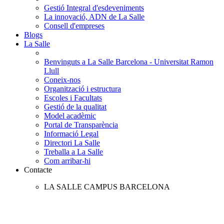
Gestió Integral d'esdeveniments
La innovació, ADN de La Salle
Consell d'empreses
Blogs
La Salle
Benvinguts a La Salle Barcelona - Universitat Ramon
Llull
Coneix-nos
Organització i estructura
Escoles i Facultats
Gestió de la qualitat
Model acadèmic
Portal de Transparència
Informació Legal
Directori La Salle
Treballa a La Salle
Com arribar-hi
Contacte
LA SALLE CAMPUS BARCELONA