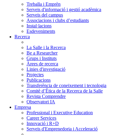
Treballa i Emprèn
Serveis d'informació i gestió acadèmica
Serveis del campus
Associacions i clubs d’estudiants
Instal·lacions
Esdeveniments
Recerca
La Salle i la Recerca
Be a Researcher
Grups i Instituts
Àrees de recerca
Linies d'investigació
Projectes
Publicacions
Transferència de coneixement i tecnologia
Comitè d’Ètica de la Recerca de la Salle
Revista Comprendre
Observatori IA
Empresa
Professional i Executive Education
Career Services
Innovació i R+D
Serveis d'Emprenedoria i Acceleració