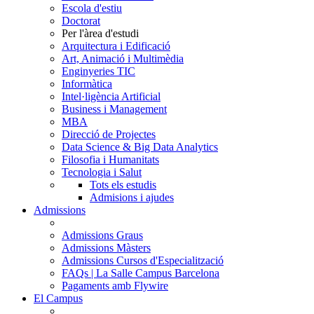
Escola d'estiu
Doctorat
Per l'àrea d'estudi
Arquitectura i Edificació
Art, Animació i Multimèdia
Enginyeries TIC
Informàtica
Intel·ligència Artificial
Business i Management
MBA
Direcció de Projectes
Data Science & Big Data Analytics
Filosofia i Humanitats
Tecnologia i Salut
Tots els estudis
Admisions i ajudes
Admissions
Admissions Graus
Admissions Màsters
Admissions Cursos d'Especialització
FAQs | La Salle Campus Barcelona
Pagaments amb Flywire
El Campus