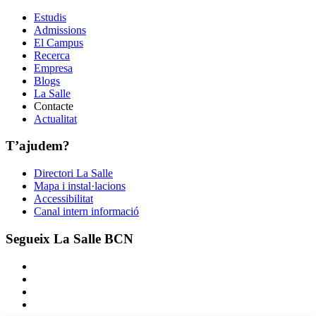
Estudis
Admissions
El Campus
Recerca
Empresa
Blogs
La Salle
Contacte
Actualitat
T’ajudem?
Directori La Salle
Mapa i instal·lacions
Accessibilitat
Canal intern informació
Segueix La Salle BCN