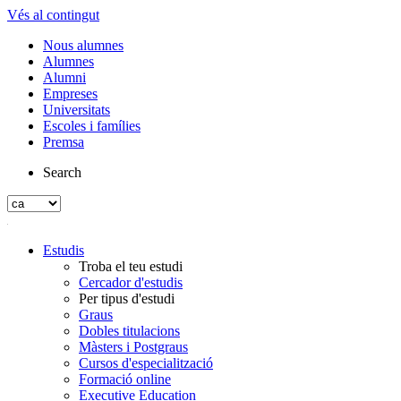
Vés al contingut
Nous alumnes
Alumnes
Alumni
Empreses
Universitats
Escoles i famílies
Premsa
Search
Estudis
Troba el teu estudi
Cercador d'estudis
Per tipus d'estudi
Graus
Dobles titulacions
Màsters i Postgraus
Cursos d'especialització
Formació online
Executive Education