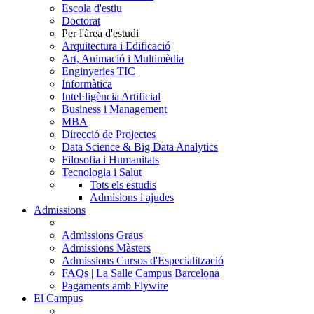
Escola d'estiu
Doctorat
Per l'àrea d'estudi
Arquitectura i Edificació
Art, Animació i Multimèdia
Enginyeries TIC
Informàtica
Intel·ligència Artificial
Business i Management
MBA
Direcció de Projectes
Data Science & Big Data Analytics
Filosofia i Humanitats
Tecnologia i Salut
Tots els estudis
Admisions i ajudes
Admissions
Admissions Graus
Admissions Màsters
Admissions Cursos d'Especialització
FAQs | La Salle Campus Barcelona
Pagaments amb Flywire
El Campus