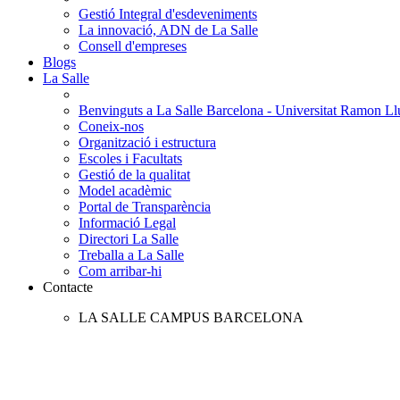
Gestió Integral d'esdeveniments
La innovació, ADN de La Salle
Consell d'empreses
Blogs
La Salle
Benvinguts a La Salle Barcelona - Universitat Ramon Llu
Coneix-nos
Organització i estructura
Escoles i Facultats
Gestió de la qualitat
Model acadèmic
Portal de Transparència
Informació Legal
Directori La Salle
Treballa a La Salle
Com arribar-hi
Contacte
LA SALLE CAMPUS BARCELONA