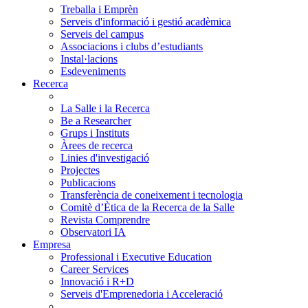
Treballa i Emprèn
Serveis d'informació i gestió acadèmica
Serveis del campus
Associacions i clubs d’estudiants
Instal·lacions
Esdeveniments
Recerca
La Salle i la Recerca
Be a Researcher
Grups i Instituts
Àrees de recerca
Linies d'investigació
Projectes
Publicacions
Transferència de coneixement i tecnologia
Comitè d’Ètica de la Recerca de la Salle
Revista Comprendre
Observatori IA
Empresa
Professional i Executive Education
Career Services
Innovació i R+D
Serveis d'Emprenedoria i Acceleració