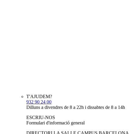
T'AJUDEM?
932 90 24 00
Dilluns a divendres de 8 a 22h i dissabtes de 8 a 14h
ESCRIU-NOS
Formulari d'informació general
DIRECTORI LA SALLE CAMPUS BARCELONA